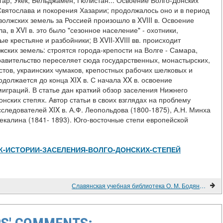
ар, Укек, Бельджамен, Гюлистан... Освоение Волго-Донских
 Святослава и покорения Хазарии; продолжалось оно и в период
лжских земель за Россией произошло в XVIII в. Освоение
, в XVI в. это было "сезонное население" - охотники,
е крестьяне и разбойники; В XVII-XVIII вв. происходит
ких земель: строятся города-крепости на Волге - Самара,
Правительство переселяет сюда государственных, монастырских,
тов, украинских чумаков, крепостных рабочих шелковых и
должается до конца XIX в. С начала XX в. освоение
играций. В статье дан краткий обзор заселения Нижнего
ских степях. Автор статьи в своих взглядах на проблему
следователей XIX в. А.Ф. Леопольдова (1800-1875), А.Н. Минха
Чекалина (1841- 1893). Юго-восточные степи европейской
s/view/К-ИСТОРИИ-ЗАСЕЛЕНИЯ-ВОЛГО-ДОНСКИХ-СТЕПЕЙ
Славянская учебная библиотека О. М. Бодянского. Каталог