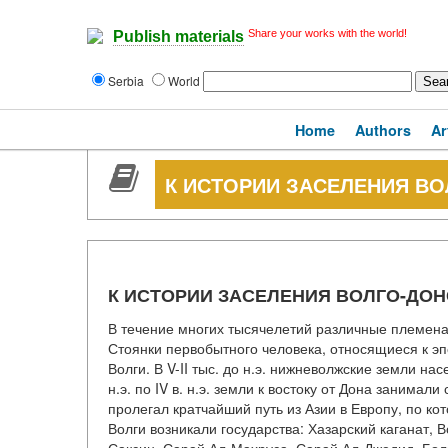
Share your works with the world!
Publish materials
Serbia
World
Home
Authors
Ar
К ИСТОРИИ ЗАСЕЛЕНИЯ ВО
К ИСТОРИИ ЗАСЕЛЕНИЯ ВОЛГО-ДОН
В течение многих тысячелетий различные племена
Стоянки первобытного человека, относящиеся к эп
Волги. В V-II тыс. до н.э. нижневолжские земли на
н.э. по IV в. н.э. земли к востоку от Дона занима
пролегал кратчайший путь из Азии в Европу, по ко
Волги возникали государства: Хазарский каганат, 