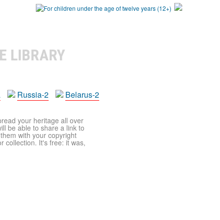
E LIBRARY
a
Russia-2
Belarus-2
pread your heritage all over
ll be able to share a link to
t them with your copyright
ollection. It's free: it was,