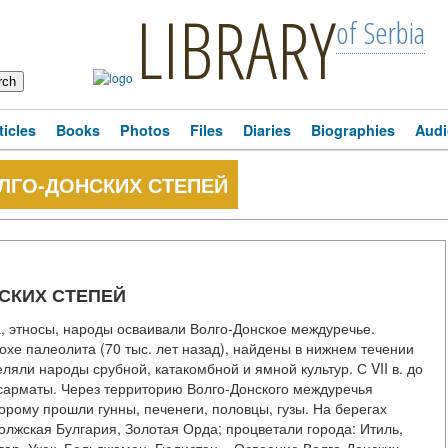
LIBRARY
of Serbia
ticles
Books
Photos
Files
Diaries
Biographies
Audi
ЛГО-ДОНСКИХ СТЕПЕЙ
СКИХ СТЕПЕЙ
, этносы, народы осваивали Волго-Донское междуречье.
охе палеолита (70 тыс. лет назад), найдены в нижнем течении
селяли народы срубной, катакомбной и ямной культур. С VII в. до
ли сарматы. Через территорию Волго-Донского междуречья
торому прошли гунны, печенеги, половцы, гузы. На берегах
Волжская Булгария, Золотая Орда; процветали города: Итиль,