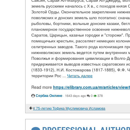
Саксин, Сарай Ал-Махруса, Сарай Ал-Джедид, Болг
земель русскими началось с Х в., с походов князя
Золотой Орды. Окончательное закрепление нижнево
поволжских и донских земель шло поэтапно: сначала
рыболовы, бортники, вольные донские казаки, беглы
планомерное государственное освоение нижневолжс
Саратов, Царицын, казачьи городки и "сторожи". 
помещичьих крестьян, расселяет немецких колонис
селитренных заводов. Такого рода колонизация про
нижневолжских земель ведется путем внутренних м
Поволжья и формирования цивилизации в Волго-Дон
придерживается выводов известных саратовских ис
(1833-1912), Н.И. Костомарова (1817-1885), Ф.Ф. 
территории Рос ...
Читать далее
Read more
https://elibrary.com.ua/m/article
Сербиа Онлине
·
1643 days ago
0
378
К 75-летию Тофика Муслимовича Исламова