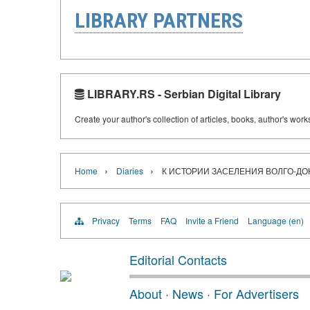
LIBRARY PARTNERS
LIBRARY.RS - Serbian Digital Library
Create your author's collection of articles, books, author's wor
›
›
Home
Diaries
К ИСТОРИИ ЗАСЕЛЕНИЯ ВОЛГО-Д
Privacy
Terms
FAQ
Invite a Friend
Language (en)
Editorial Contacts
About
·
News
·
For Advertisers