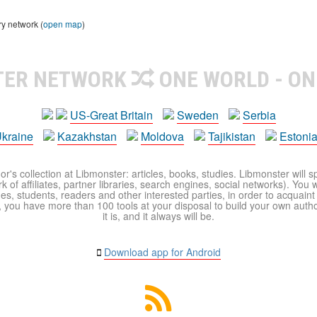
ry network (
open map
)
TER NETWORK
ONE WORLD - ON
US-Great Britain
Sweden
Serbia
kraine
Kazakhstan
Moldova
Tajikistan
Estoni
r's collection at Libmonster: articles, books, studies. Libmonster will s
 of affiliates, partner libraries, search engines, social networks). You wi
ues, students, readers and other interested parties, in order to acquain
 you have more than 100 tools at your disposal to build your own author c
it is, and it always will be.
Download app for Android