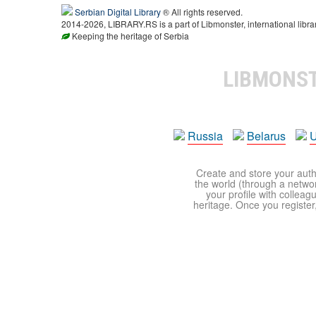
Serbian Digital Library
® All rights reserved.
2014-2026, LIBRARY.RS is a part of Libmonster, international libra
Keeping the heritage of Serbia
LIBMONS
Russia
Belarus
U
Create and store your autho
the world (through a network
your profile with colleag
heritage. Once you register,