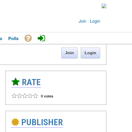
Join
·
Login
o
Polls
Join
Login
RATE
0 votes
PUBLISHER