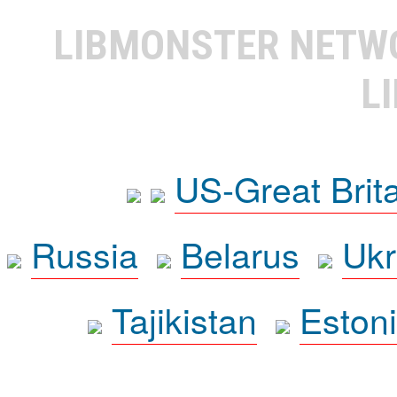
LIBMONSTER NET
L
US-Great Brit
Russia
Belarus
Ukr
Tajikistan
Eston