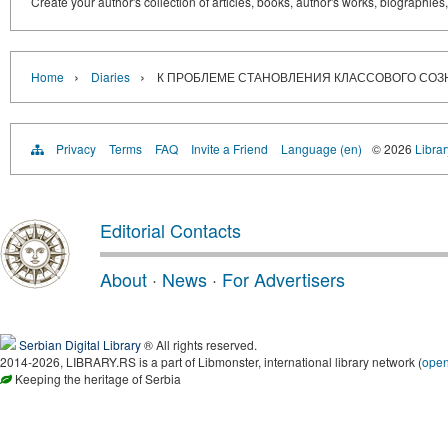
Create your author's collection of articles, books, author's works, biographies
›
›
Home
Diaries
К ПРОБЛЕМЕ СТАНОВЛЕНИЯ КЛАССОВОГО СОЗ
Privacy
Terms
FAQ
Invite a Friend
Language (en)
© 2026
Librar
Editorial Contacts
About
·
News
·
For Advertisers
Serbian Digital Library
® All rights reserved.
2014-2026, LIBRARY.RS is a part of Libmonster, international library network (
ope
Keeping the heritage of Serbia