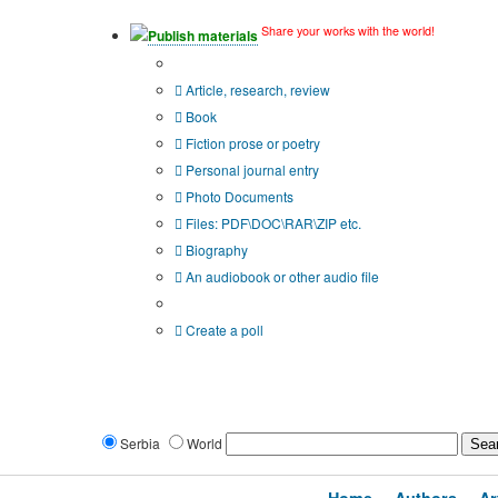
Share your works with the world!
Publish materials
Publication type?
Article, research, review
Book
Fiction prose or poetry
Personal journal entry
Photo Documents
Files: PDF\DOC\RAR\ZIP etc.
Biography
An audiobook or other audio file
Additional options:
Create a poll
Serbia
World