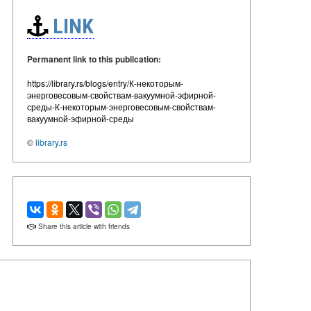
LINK
Permanent link to this publication:
https://library.rs/blogs/entry/К-некоторым-
энерговесовым-свойствам-вакуумной-эфирной-
среды-К-некоторым-энерговесовым-свойствам-
вакуумной-эфирной-среды
©
library.rs
Share this article with friends