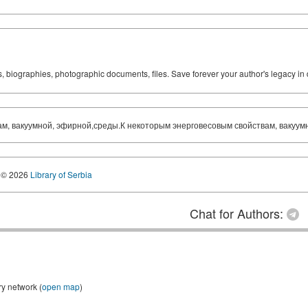
ks, biographies, photographic documents, files. Save forever your author's legacy in 
м, вакуумной, эфирной,среды.К некоторым энерговесовым свойствам, вакуум
© 2026
Library of Serbia
Chat for Authors:
ry network (
open map
)