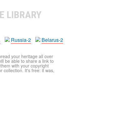
E LIBRARY
a
Russia-2
Belarus-2
pread your heritage all over
ll be able to share a link to
t them with your copyright
ollection. It's free: it was,