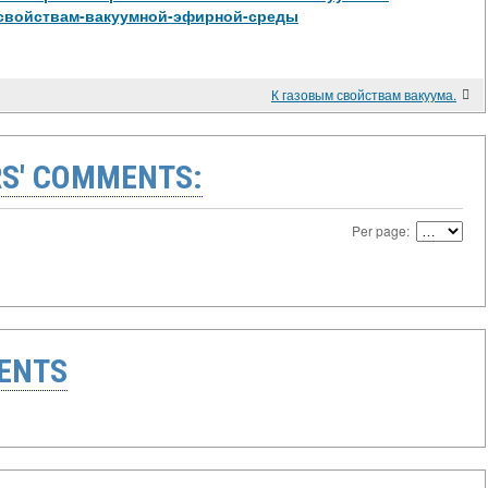
свойствам-вакуумной-эфирной-среды
К газовым свойствам вакуума.
S' COMMENTS:
Per page:
ENTS