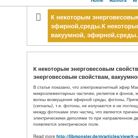
Home
Authors
Ar
К некоторым энерговесовым
эфирной,среды.К некоторы
вакуумной, эфирной,среды.
К некоторым энерговесовым свойств
энерговесовым свойствам, вакуумно
В статье показано, что электромагнитный эфир Ма
микроэлементарных частичек, реликтов и фонов, 
волны возмущения эфирной среды, фотоны, Приче
(сигналы), т.е. фотоны, не излучаются и не погл
между фотонами этих частиц, что является причин
электрическими диполями то при направленном дв
появляется электрическое поле.
Read more
http://libmonster.de/m/articles/vie