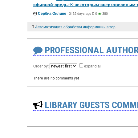
эфирной-среды-К-некоторым-энерговесовым-
Сербиа Онлине
·
3132 days ago
0
380
Автоматизация обработки информации в торговой деятельности
PROFESSIONAL AUTHOR
Order by:
expand all
There are no comments yet
LIBRARY GUESTS COMM