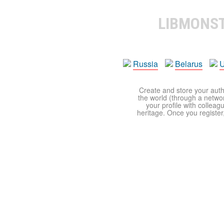
LIBMONS
Russia
Belarus
U
Create and store your autho
the world (through a network
your profile with colleag
heritage. Once you register,