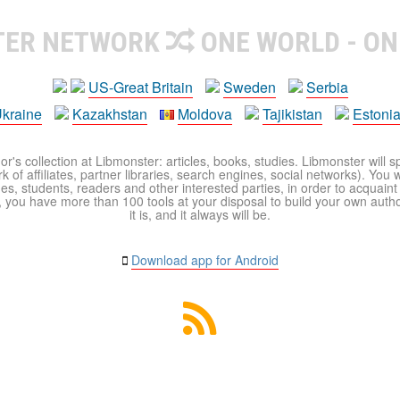
TER NETWORK
ONE WORLD - ON
US-Great Britain
Sweden
Serbia
kraine
Kazakhstan
Moldova
Tajikistan
Estoni
r's collection at Libmonster: articles, books, studies. Libmonster will s
 of affiliates, partner libraries, search engines, social networks). You wi
ues, students, readers and other interested parties, in order to acquain
 you have more than 100 tools at your disposal to build your own author c
it is, and it always will be.
Download app for Android