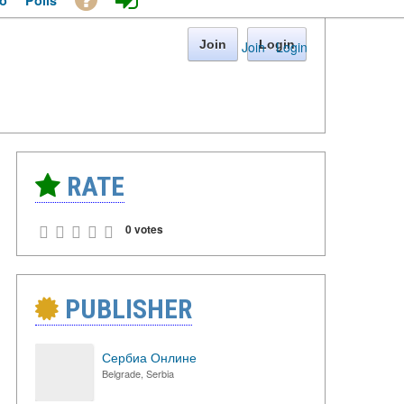
o
Polls
Join
Login
Join
·
Login
RATE
0 votes
PUBLISHER
Сербиа Онлине
Belgrade, Serbia