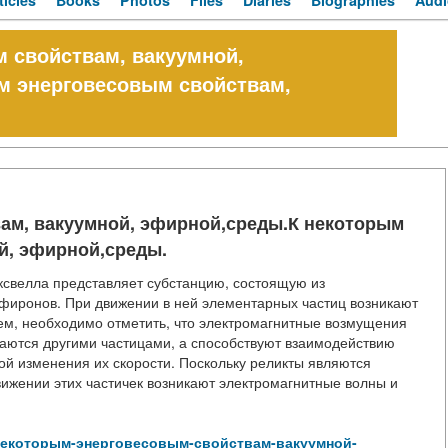
ticles
Books
Photos
Files
Diaries
Biographies
Audi
 свойствам, вакуумной,
м энерговесовым свойствам,
ам, вакуумной, эфирной,среды.К некоторым
й, эфирной,среды.
ксвелла представляет субстанцию, состоящую из
эфиронов. При движении в ней элементарных частиц возникают
м, необходимо отметить, что электромагнитные возмущения
ощаются другими частицами, а способствуют взаимодействию
ой изменения их скорости. Поскольку реликты являются
ижении этих частичек возникают электромагнитные волны и
w/К-некоторым-энерговесовым-свойствам-вакуумной-