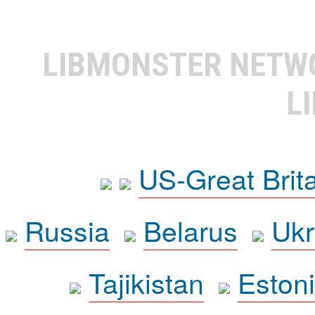
LIBMONSTER NET
L
US-Great Brit
Russia
Belarus
Ukr
Tajikistan
Eston