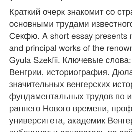
Краткий очерк знакомит со ст
основными трудами известного
Секфю. A short essay presents m
and principal works of the renow
Gyula Szekfii. Ключевые слов
Венгрии, историография. Дюл
значительных венгерских истор
фундаментальных трудов по и
раннего Нового времени, про
университета, академик Венге
публицист и основатель по се