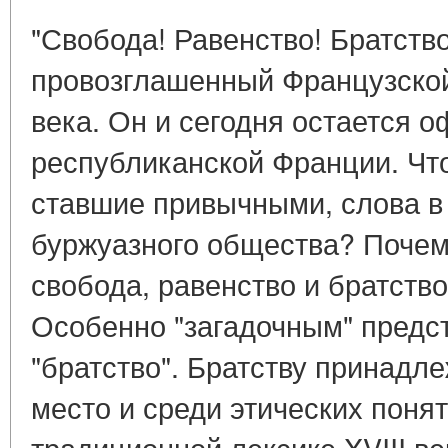
"Свобода! Равенство! Братство
провозглашенный Французской
века. Он и сегодня остается
республиканской Франции. Что
ставшие привычными, слова в 
буржуазного общества? Почему
свобода, равенство и братство
Особенно "загадочным" предс
"братство". Братству принадл
место и среди этических понят
традиционной лексике XVIII ве