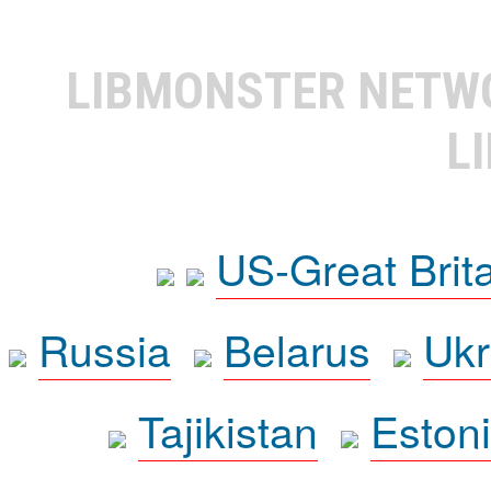
LIBMONSTER NET
L
US-Great Brit
Russia
Belarus
Ukr
Tajikistan
Eston