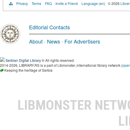
Privacy
Terms
FAQ
Invite a Friend
Language (en)
© 2026
Librar
Editorial Contacts
About
·
News
·
For Advertisers
Serbian Digital Library
® All rights reserved.
2014-2026, LIBRARY.RS is a part of Libmonster, international library network (
ope
Keeping the heritage of Serbia
LIBMONSTER NET
L