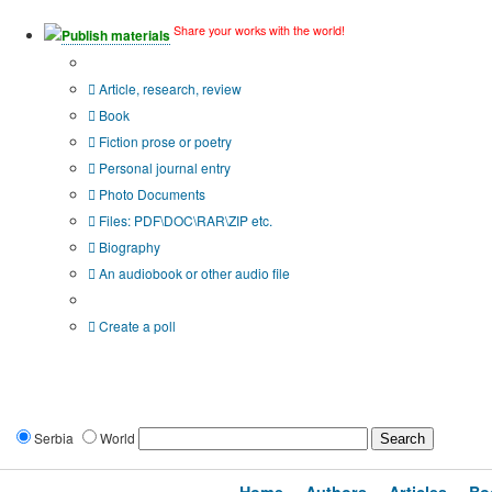
Share your works with the world!
Publish materials
Publication type?
Article, research, review
Book
Fiction prose or poetry
Personal journal entry
Photo Documents
Files: PDF\DOC\RAR\ZIP etc.
Biography
An audiobook or other audio file
Additional options:
Create a poll
Serbia
World