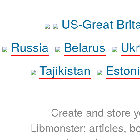
US-Great Brit
Russia
Belarus
Ukr
Tajikistan
Eston
Create and store yo
Libmonster: articles, b