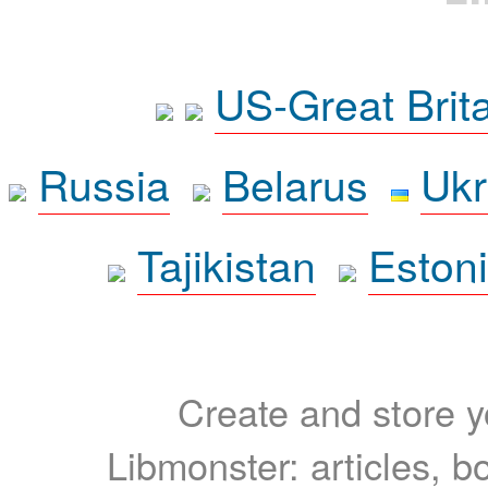
US-Great Brit
Russia
Belarus
Ukr
Tajikistan
Eston
Create and store yo
Libmonster: articles, b