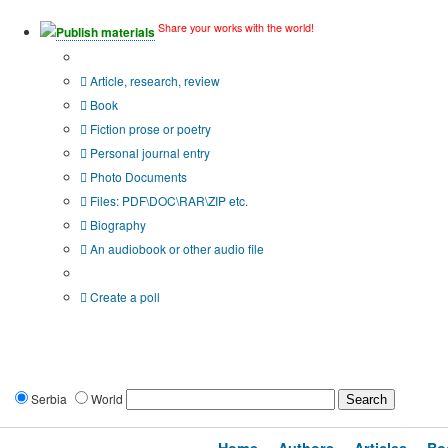
Share your works with the world!
Publish materials
Publication type?
Article, research, review
Book
Fiction prose or poetry
Personal journal entry
Photo Documents
Files: PDF\DOC\RAR\ZIP etc.
Biography
An audiobook or other audio file
Additional options:
Create a poll
Serbia
World