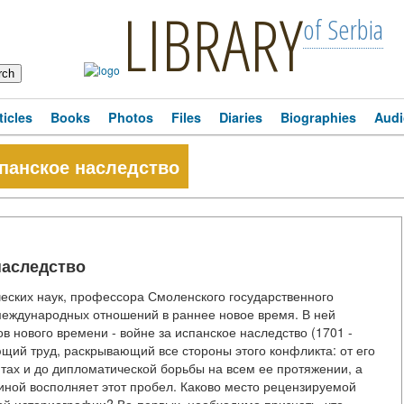
LIBRARY
of Serbia
ticles
Books
Photos
Files
Diaries
Biographies
Audi
спанское наследство
наследство
ических наук, профессора Смоленского государственного
международных отношений в раннее новое время. В ней
в нового времени - войне за испанское наследство (1701 -
ющий труд, раскрывающий все стороны этого конфликта: от его
тах и до дипломатической борьбы на всем ее протяжении, а
иной восполняет этот пробел. Каково место рецензируемой