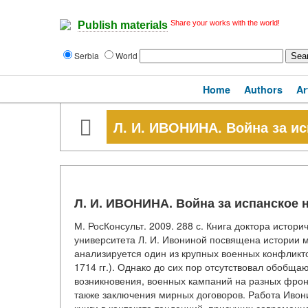
Share your works with the world!
Publish materials
Serbia
World
Home
Authors
Ar
Л. И. ИВОНИНА. Война за и
Л. И. ИВОНИНА. Война за испанское 
М. РосКонсульт. 2009. 288 с. Книга доктора истор
университета Л. И. Ивониной посвящена истории 
анализируется один из крупных военных конфликто
1714 гг.). Однако до сих пор отсутствовал обобща
возникновения, военных кампаний на разных фрон
также заключения мирных договоров. Работа Ивон