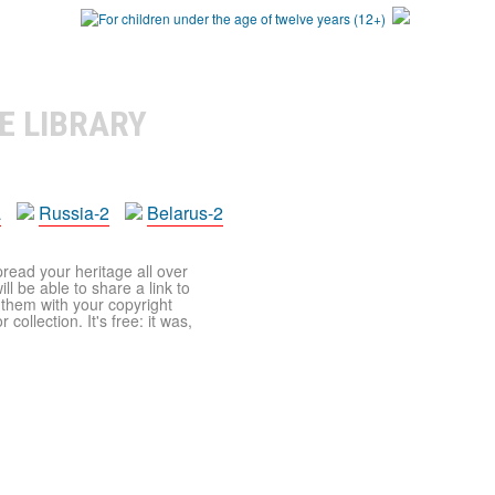
E LIBRARY
a
Russia-2
Belarus-2
pread your heritage all over
ll be able to share a link to
t them with your copyright
ollection. It's free: it was,