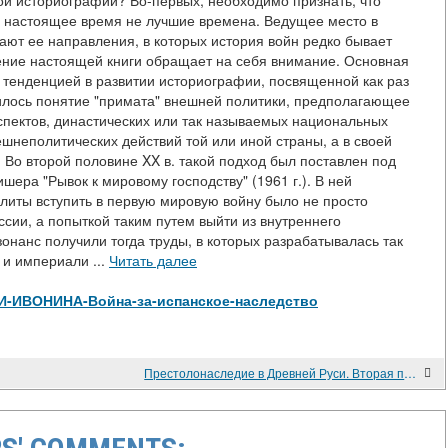
ой историографии? Во-первых, необходимо признать, что
в настоящее время не лучшие времена. Ведущее место в
ют ее направления, в которых история войн редко бывает
ение настоящей книги обращает на себя внимание. Основная
 тенденцией в развитии историографии, посвященной как раз
илось понятие "примата" внешней политики, предполагающее
спектов, династических или так называемых национальных
шнеполитических действий той или иной страны, а в своей
 Во второй половине XX в. такой подход был поставлен под
шера "Рывок к мировому господству" (1961 г.). В ней
элиты вступить в первую мировую войну было не просто
сии, а попыткой таким путем выйти из внутреннего
онанс получили тогда труды, в которых разрабатывалась так
и империали ...
Читать далее
ew/Л-И-ИВОНИНА-Война-за-испанское-наследство
Престолонаследие в Древней Руси. Вторая половина IX - середина XI в.