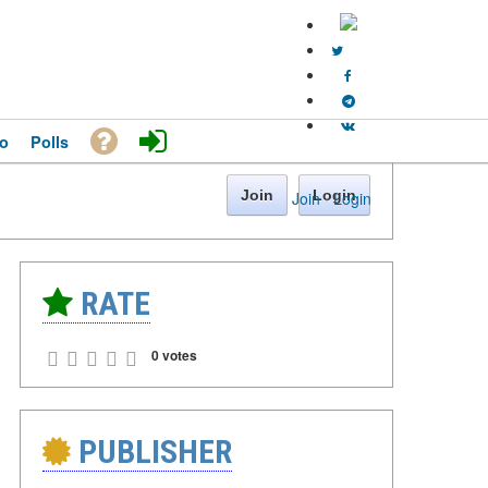
o
Polls
Join
Login
Join
·
Login
RATE
0 votes
PUBLISHER