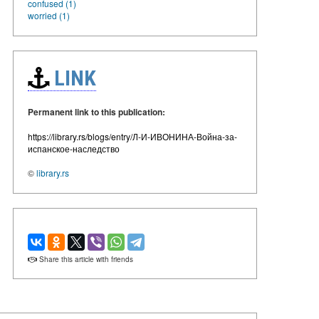
confused (1)
worried (1)
LINK
Permanent link to this publication:
https://library.rs/blogs/entry/Л-И-ИВОНИНА-Война-за-
испанское-наследство
©
library.rs
Share this article with friends