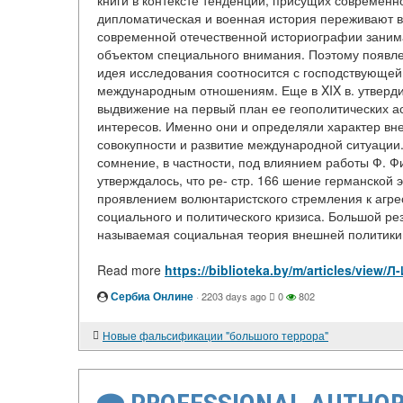
книги в контексте тенденций, присущих современн
дипломатическая и военная история переживают 
современной отечественной историографии занима
объектом специального внимания. Поэтому появл
идея исследования соотносится с господствующей
международным отношениям. Еще в XIX в. утверд
выдвижение на первый план ее геополитических а
интересов. Именно они и определяли характер вне
совокупности и развитие международной ситуации.
сомнение, в частности, под влиянием работы Ф. Фи
утверждалось, что ре- стр. 166 шение германской 
проявлением волюнтаристского стремления к агрес
социального и политического кризиса. Большой рез
называемая социальная теория внешней политики 
Read more
https://biblioteka.by/m/articles/vi
Сербиа Онлине
·
2203 days ago
0
802
Новые фальсификации "большого террора"