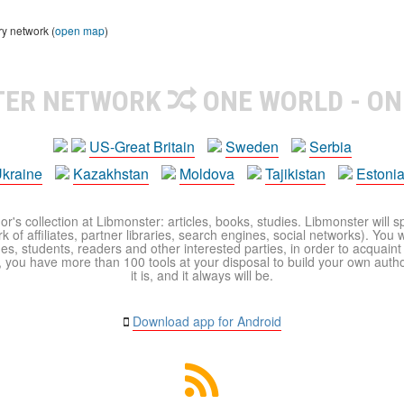
ry network (
open map
)
TER NETWORK
ONE WORLD - ON
US-Great Britain
Sweden
Serbia
kraine
Kazakhstan
Moldova
Tajikistan
Estoni
r's collection at Libmonster: articles, books, studies. Libmonster will s
 of affiliates, partner libraries, search engines, social networks). You wi
ues, students, readers and other interested parties, in order to acquain
 you have more than 100 tools at your disposal to build your own author c
it is, and it always will be.
Download app for Android