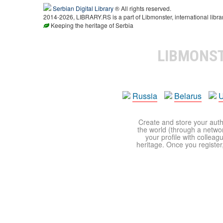
Serbian Digital Library
® All rights reserved.
2014-2026, LIBRARY.RS is a part of Libmonster, international libra
Keeping the heritage of Serbia
LIBMONS
Russia
Belarus
U
Create and store your autho
the world (through a network
your profile with colleag
heritage. Once you register,