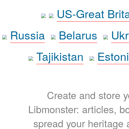
US-Great Brit
Russia
Belarus
Ukr
Tajikistan
Eston
Create and store yo
Libmonster: articles, b
spread your heritage a