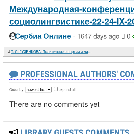
Международная-конференци
социолингвистике-22-24-IX-
·
Сербиа Онлине
1647 days ago
0
Т. С. ГУЗЕНКОВА. Политические партии и лидеры в Верховной Раде Украины (1998 - 2000) / Под общей редакцией Е. М. Кожокина
PROFESSIONAL AUTHORS' CO
Order by:
expand all
There are no comments yet
LIBRARY GUESTS COMMENTS