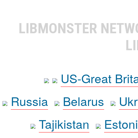
LIBMONSTER NET
L
US-Great Brit
Russia
Belarus
Ukr
Tajikistan
Eston