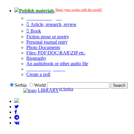
Share your works with the world!
Publish materials
Publication type?
Article, research, review
Book
Fiction prose or poetry
Personal journal entry
Photo Documents
Files: PDF\DOC\RAR\ZIP etc.
Biography
An audiobook or other audio file
Additional options:
Create a poll
Serbia
World
of Serbia
LIBRARY