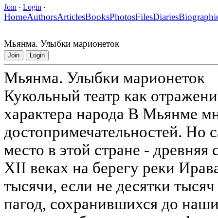
Join
·
Login
·
Home
Authors
Articles
Books
Photos
Files
Diaries
Biographi
Мьянма. Улыбки марионеток
Join
Login
Мьянма. Улыбки марионеток
Кукольный театр как отражен
характера народа В Мьянме м
достопримечательностей. Но с
место в этой стране - древняя 
XII веках на берегу реки Ира
тысячи, если не десятки тыся
пагод, сохранившихся до наш