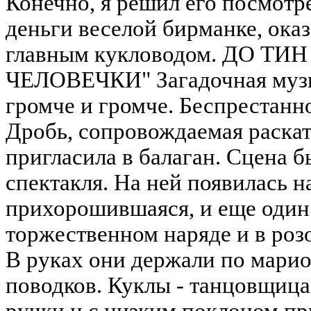
Конечно, я решил его посмотре
деньги веселой бирманке, оказ
главным кукловодом. ДО Т
ЧЕЛОВЕЧКИ" Загадочная музы
громче и громче. Беспрестанн
Дробь, сопровождаемая раска
пригласила в балаган. Сцена б
спектакля. На ней появилась н
прихорошившаяся, и еще один
торжественном наряде и в роз
В руках они держали по мари
поводков. Куклы - танцовщица
ручки и с низким поклоном пр