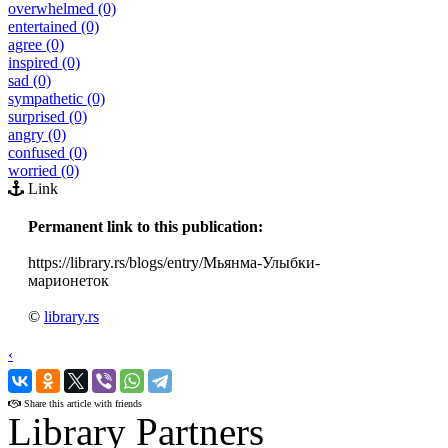
overwhelmed (0)
entertained (0)
agree (0)
inspired (0)
sad (0)
sympathetic (0)
surprised (0)
angry (0)
confused (0)
worried (0)
Link
Permanent link to this publication:
https://library.rs/blogs/entry/Мьянма-Улыбки-
марионеток
©
library.rs
‹
›
Share this article with friends
Library Partners