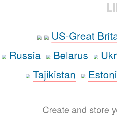
L
US-Great Brit
Russia
Belarus
Ukr
Tajikistan
Eston
Create and store yo