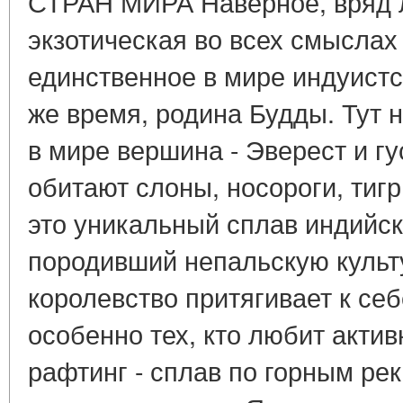
СТРАН МИРА Наверное, вряд л
экзотическая во всех смыслах
единственное в мире индуистск
же время, родина Будды. Тут 
в мире вершина - Эверест и гу
обитают слоны, носороги, тигр
это уникальный сплав индийск
породивший непальскую культ
королевство притягивает к се
особенно тех, кто любит акти
рафтинг - сплав по горным рек