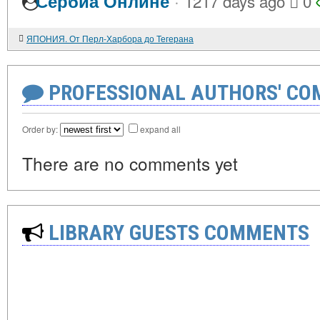
·
Сербиа Онлине
1217 days ago
0
ЯПОНИЯ. От Перл-Харбора до Тегерана
PROFESSIONAL AUTHORS' CO
Order by:
expand all
There are no comments yet
LIBRARY GUESTS COMMENTS