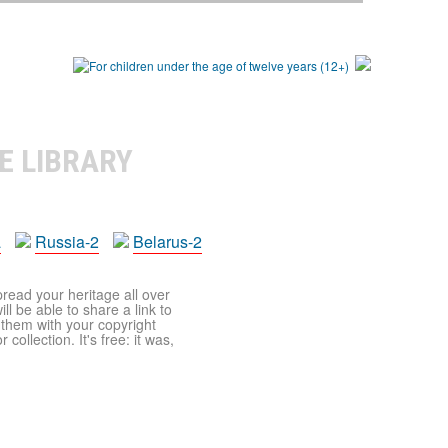
E LIBRARY
a
Russia-2
Belarus-2
pread your heritage all over
ll be able to share a link to
t them with your copyright
ollection. It's free: it was,