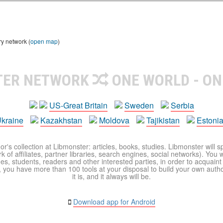
ry network (
open map
)
TER NETWORK
ONE WORLD - ON
US-Great Britain
Sweden
Serbia
kraine
Kazakhstan
Moldova
Tajikistan
Estoni
r's collection at Libmonster: articles, books, studies. Libmonster will s
 of affiliates, partner libraries, search engines, social networks). You wi
ues, students, readers and other interested parties, in order to acquain
 you have more than 100 tools at your disposal to build your own author c
it is, and it always will be.
Download app for Android