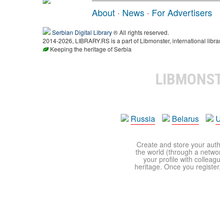
About
·
News
·
For Advertisers
Serbian Digital Library
® All rights reserved.
2014-2026, LIBRARY.RS is a part of Libmonster, international libra
Keeping the heritage of Serbia
LIBMONS
Russia
Belarus
U
Create and store your autho
the world (through a network
your profile with colleag
heritage. Once you register,