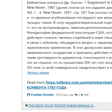
Библиотеки конгресса Дж. Хатсон. 1 Supplement to M
New Haven. 1987 (далее сноски на это издание даютс
VoL 1 - 4. New Haven. 1937. стр. 167 Том состоит 
е. со времени опубликования последнего при жизн
четырех томов. В силу неудовлетворительной подг
гг. его не воспроизводить, заменив дополнительн
Филадельфии федеральной конституции США, кото
действует поныне, являясь старейшей в мире писа
в связи с юбилеем, обсуждается вопрос о характер
практическом применении. В этих дискуссиях важ
американского государства и принципы действия е
также достоверности документов, относящихся к ис
это ни странно, но по прошествии 200 лет этот в
Об этом со всей очевидностью свидетельствует и п
Читать далее
Read more
https://elibrary.com.ua/m/article
КОНВЕНТА-1787-ГОДА
Сербиа Онлине
·
2515 days ago
0
426
ПОСОБИЕ ПО ИСТОРИОГРАФИИ ЮЖНЫХ И ЗАПАДНЫХ СЛАВЯН