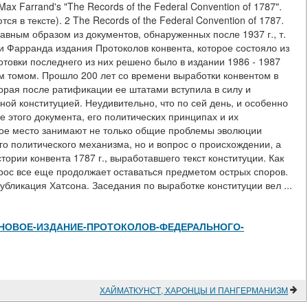
ax Farrand's "The Records of the Federal Convention of 1787".
я в тексте). 2 The Records of the Federal Convention of 1787.
главным образом из документов, обнаруженных после 1937 г., т.
и Фарранда издания Протоколов конвента, которое состояло из
отовки последнего из них решено было в издании 1986 - 1987
ым томом. Прошло 200 лет со времени выработки конвентом в
рая после ратификации ее штатами вступила в силу и
ной конституцией. Неудивительно, что по сей день, и особенно
е этого документа, его политических принципах и их
ное место занимают не только общие проблемы эволюции
го политического механизма, но и вопрос о происхождении, а
тории конвента 1787 г., выработавшего текст конституции. Как
опрос все еще продолжает оставаться предметом острых споров.
убликация Хатсона. Заседания по выработке конституции вел ...
s/view/НОВОЕ-ИЗДАНИЕ-ПРОТОКОЛОВ-ФЕДЕРАЛЬНОГО-
ХАЙМАТКУНСТ, ХАРОНЦЫ И ПАНГЕРМАНИЗМ