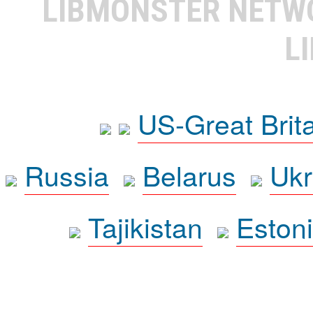
LIBMONSTER NET
L
US-Great Brit
Russia
Belarus
Ukr
Tajikistan
Eston