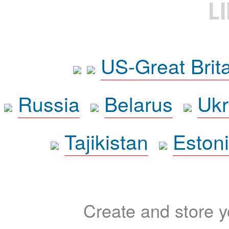
L
US-Great Brit
Russia
Belarus
Ukr
Tajikistan
Eston
Create and store yo