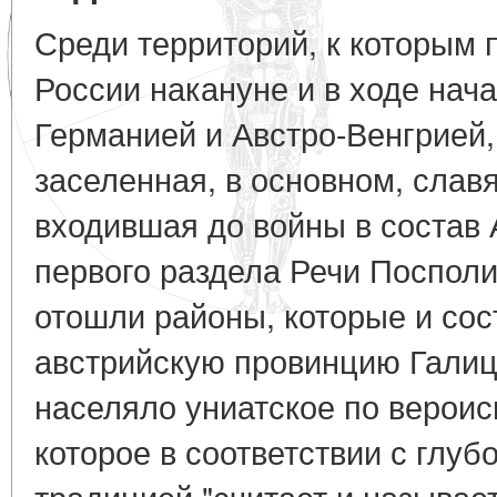
Среди территорий, к которым 
России накануне и в ходе нача
Германией и Австро-Венгрией,
заселенная, в основном, слав
входившая до войны в состав 
первого раздела Речи Посполит
отошли районы, которые и сос
австрийскую провинцию Галиц
населяло униатское по верои
которое в соответствии с глуб
традицией "считает и называет