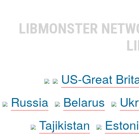
LIBMONSTER NET
L
US-Great Brit
Russia
Belarus
Ukr
Tajikistan
Eston