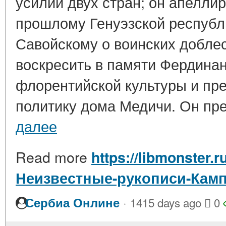
усилий двух стран; он апелли
прошлому Генуэзской республ
Савойскому о воинских доблес
воскресить в памяти Фердина
флорентийской культуры и п
политику дома Медичи. Он пред
далее
Read more
https://libmonster.r
Неизвестные-рукописи-Кам
·
Сербиа Онлине
1415 days ago
0