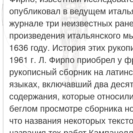
опубликовал в ведущем италь
журнале три неизвестных ран
произведения итальянского м
1636 году. История этих рукоп
1961 г. Л. Фирпо приобрел у 
рукописный сборник на латин
языках, включавший два десят
содержания, которые относилис
беглом просмотре сборника н
что названия некоторых текст
названия тех работ Кампанелл