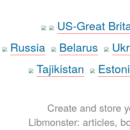
US-Great Brit
Russia
Belarus
Ukr
Tajikistan
Eston
Create and store yo
Libmonster: articles, b