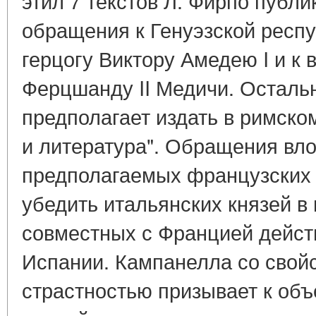
этил 7 текстов Л. Фирпо публи
обращения к Генуэзской респу
герцогу Виктору Амедею I и к 
Ферцшанду II Медичи. Осталь
предполагает издать в римско
и литература". Обращения вло
предполагаемых французских 
убедить итальянских князей в
совместных с Францией дейст
Испании. Кампанелла со свой
страстностью призывает к об