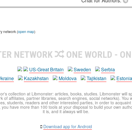
ry network (
open map
)
TER NETWORK
ONE WORLD - ON
US-Great Britain
Sweden
Serbia
kraine
Kazakhstan
Moldova
Tajikistan
Estoni
r's collection at Libmonster: articles, books, studies. Libmonster will s
 of affiliates, partner libraries, search engines, social networks). You wi
ues, students, readers and other interested parties, in order to acquain
 you have more than 100 tools at your disposal to build your own author c
it is, and it always will be.
Download app for Android