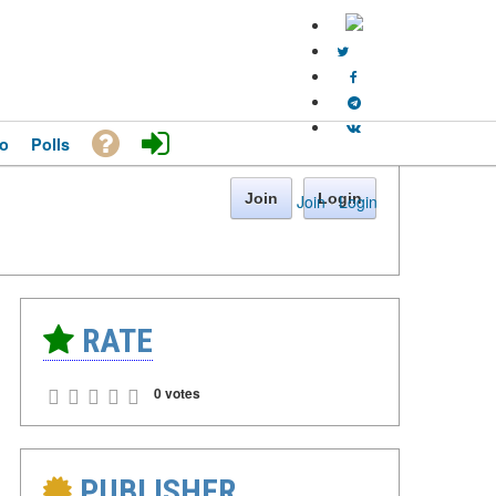
o
Polls
Join
Login
Join
·
Login
RATE
0 votes
PUBLISHER