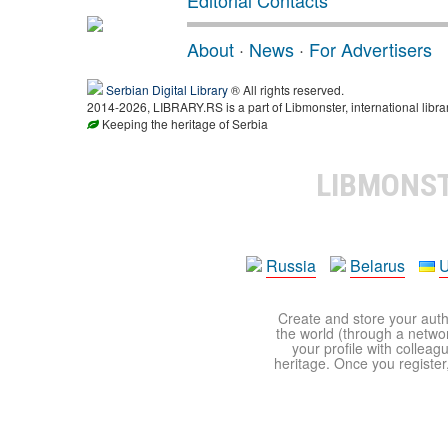
About
·
News
·
For Advertisers
Serbian Digital Library
® All rights reserved.
2014-2026, LIBRARY.RS is a part of Libmonster, international libra
Keeping the heritage of Serbia
LIBMONS
Russia
Belarus
U
Create and store your autho
the world (through a network
your profile with colleag
heritage. Once you register,