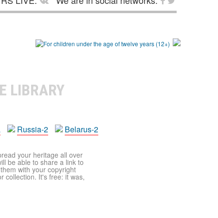
E LIBRARY
a
Russia-2
Belarus-2
pread your heritage all over
ll be able to share a link to
t them with your copyright
ollection. It's free: it was,