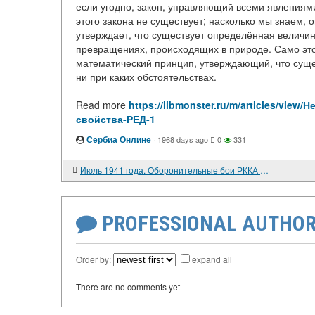
если угодно, закон, управляющий всеми явлениями
этого закона не существует; насколько мы знаем, 
утверждает, что существует определённая величин
превращениях, происходящих в природе. Само это
математический принцип, утверждающий, что суще
ни при каких обстоятельствах.
Read more
https://libmonster.ru/m/articles/vi
свойства-РЕД-1
Сербиа Онлине
·
1968 days ago
0
331
Июль 1941 года. Оборонительные бои РККА на Дисненском плацдарме
PROFESSIONAL AUTHOR
Order by:
expand all
There are no comments yet