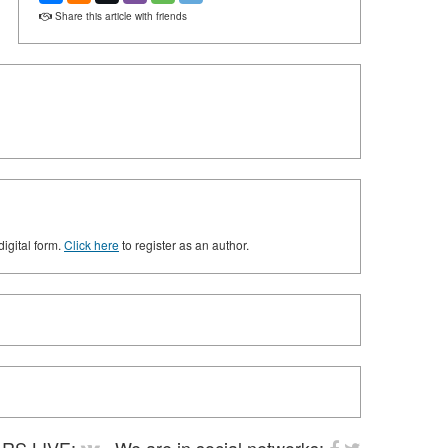
Share this article with friends
digital form.
Click here
to register as an author.
RS LIVE:
We are in social networks: