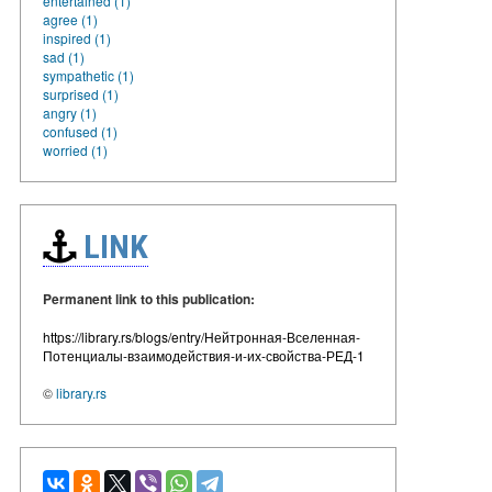
entertained (1)
agree (1)
inspired (1)
sad (1)
sympathetic (1)
surprised (1)
angry (1)
confused (1)
worried (1)
LINK
Permanent link to this publication:
https://library.rs/blogs/entry/Нейтронная-Вселенная-
Потенциалы-взаимодействия-и-их-свойства-РЕД-1
©
library.rs