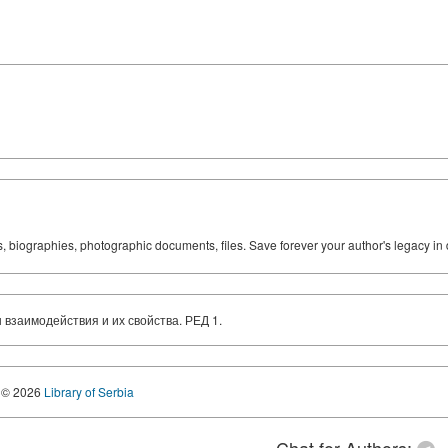
ks, biographies, photographic documents, files. Save forever your author's legacy in 
взаимодействия и их свойства. РЕД 1.
© 2026
Library of Serbia
Chat for Authors: