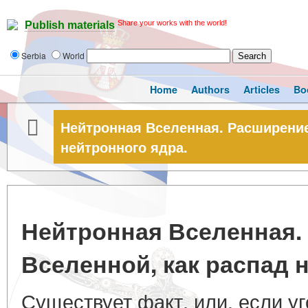
Share your works with the world!
Publish materials
Serbia
World
Home
Authors
Articles
Bo
Нейтронная Вселенная. Расширение
нейтронного ядра.
Нейтронная Вселенная.
Вселенной, как распад 
Существует факт, или, если уг