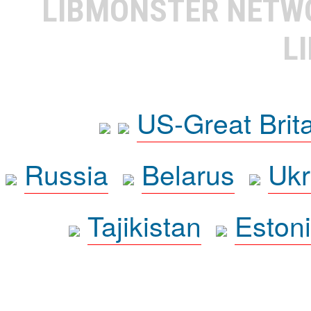
LIBMONSTER NET
L
US-Great Brit
Russia
Belarus
Ukr
Tajikistan
Eston