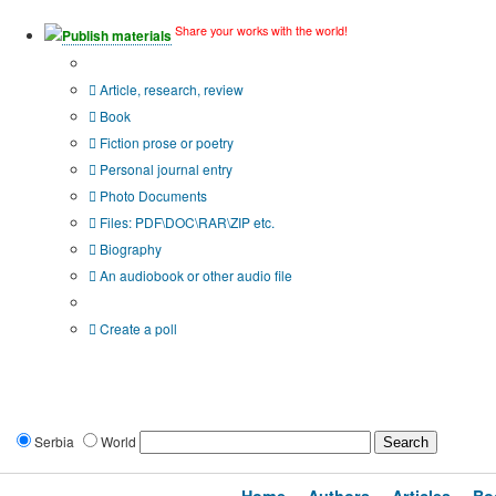
Share your works with the world!
Publish materials
Publication type?
Article, research, review
Book
Fiction prose or poetry
Personal journal entry
Photo Documents
Files: PDF\DOC\RAR\ZIP etc.
Biography
An audiobook or other audio file
Additional options:
Create a poll
Serbia
World