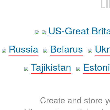
L
US-Great Brit
Russia
Belarus
Ukr
Tajikistan
Eston
Create and store yo