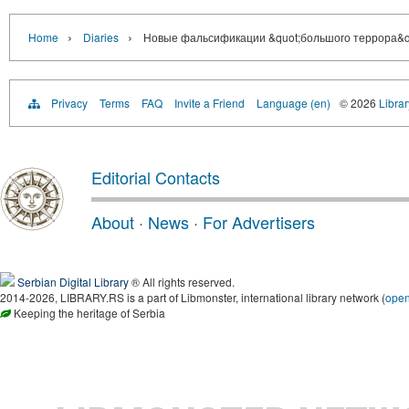
›
›
Home
Diaries
Новые фальсификации &quot;большого террора&q
Privacy
Terms
FAQ
Invite a Friend
Language (en)
© 2026
Librar
Editorial Contacts
About
·
News
·
For Advertisers
Serbian Digital Library
® All rights reserved.
2014-2026, LIBRARY.RS is a part of Libmonster, international library network (
ope
Keeping the heritage of Serbia