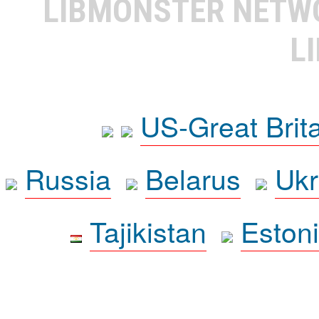
LIBMONSTER NET
L
US-Great Brit
Russia
Belarus
Ukr
Tajikistan
Eston