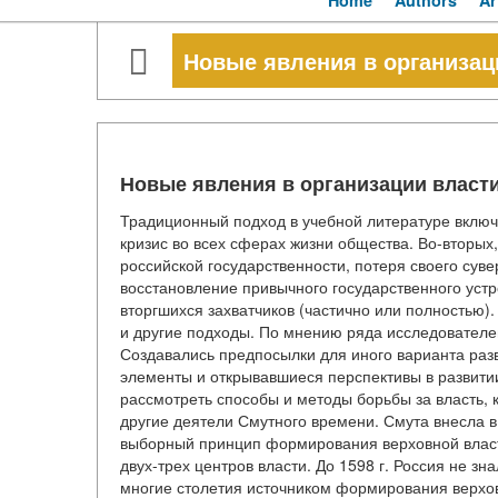
Home
Authors
Ar
Новые явления в организац
Новые явления в организации власти
Традиционный подход в учебной литературе включ
кризис во всех сферах жизни общества. Во-вторых,
российской государственности, потеря своего суве
восстановление привычного государственного устр
вторгшихся захватчиков (частично или полностью).
и другие подходы. По мнению ряда исследователе
Создавались предпосылки для иного варианта разв
элементы и открывавшиеся перспективы в развитии
рассмотреть способы и методы борьбы за власть, 
другие деятели Смутного времени. Смута внесла 
выборный принцип формирования верховной власт
двух-трех центров власти. До 1598 г. Россия не зн
многие столетия источником формирования верхов