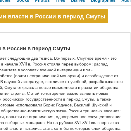
ticles
Books
Photos
Files
Diaries
Biographies
Audi
ии власти в России в период Смуты
 в России в период Смуты
ает следующие два тезиса. Во-первых, Смутное время - это
 в начале XVII в. Россия стояла перед выбором: распад
ренитета в условиях военной интервенции или -
ойства (почти неограниченной монархии) и освобождение от
 В научной литературе, в отличие от учебной, разрабатываются
й, Смута открывала новые возможности в развитии общества.
ития страны. С этой точки зрения важно выявить новые
 российской государственности в период Смуты, а также
которые использовали Борис Годунов, Василий Шуйский и
в общественно-политическую жизнь России три новых явления:
и, попытки ее ограничения, одновременное сосуществование
ала выборных монархов. Но на рубеже XVI-XVII вв. впервые за
ной власти пытались стать хотя бы некоторые слои общества.