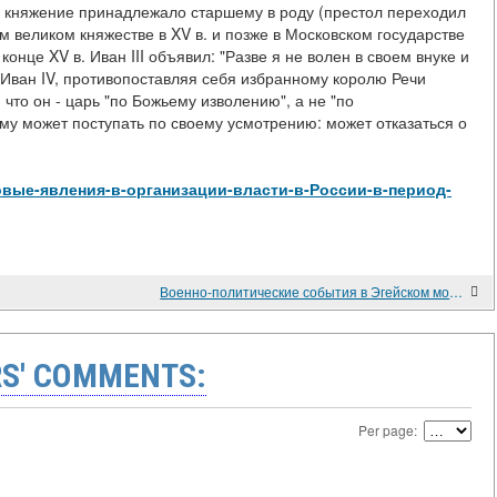
е княжение принадлежало старшему в роду (престол переходил
м великом княжестве в XV в. и позже в Московском государстве
 конце XV в. Иван III объявил: "Разве я не волен в своем внуке и
, Иван IV, противопоставляя себя избранному королю Речи
что он - царь "по Божьему изволению", а не "по
му может поступать по своему усмотрению: может отказаться о
ew/Новые-явления-в-организации-власти-в-России-в-период-
Военно-политические события в Эгейском море и в Адриатике в 1788-1792 гг.
S' COMMENTS:
Per page: