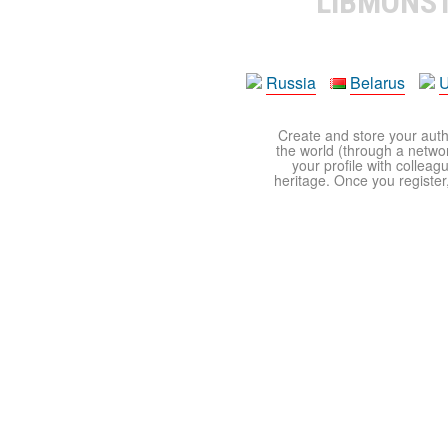
LIBMONS
Russia
Belarus
U
Create and store your autho
the world (through a network
your profile with colleag
heritage. Once you register,