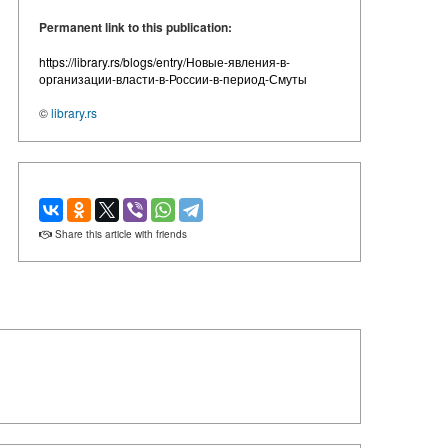
Permanent link to this publication:
https://library.rs/blogs/entry/Новые-явления-в-
организации-власти-в-России-в-период-Смуты
©
library.rs
Share this article with friends