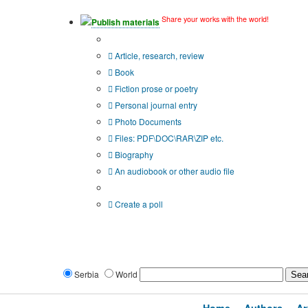
Share your works with the world!
Publish materials
Publication type?
Article, research, review
Book
Fiction prose or poetry
Personal journal entry
Photo Documents
Files: PDF\DOC\RAR\ZIP etc.
Biography
An audiobook or other audio file
Additional options:
Create a poll
Serbia
World