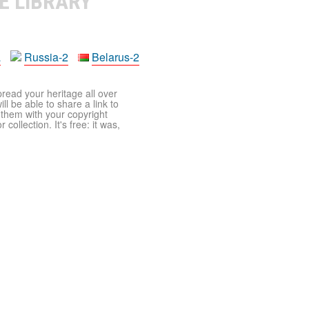
E LIBRARY
a
Russia-2
Belarus-2
pread your heritage all over
ll be able to share a link to
t them with your copyright
ollection. It's free: it was,