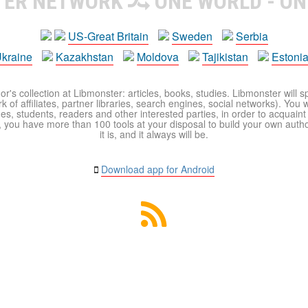
TER NETWORK
ONE WORLD - ON
US-Great Britain
Sweden
Serbia
kraine
Kazakhstan
Moldova
Tajikistan
Estoni
r's collection at Libmonster: articles, books, studies. Libmonster will s
 of affiliates, partner libraries, search engines, social networks). You wi
ues, students, readers and other interested parties, in order to acquain
 you have more than 100 tools at your disposal to build your own author c
it is, and it always will be.
Download app for Android