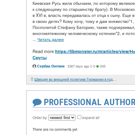
Киевская Русь жила обычаем, по которому велико
к следующему по старшинству брату). В Московско
в XVI в. власть передавалась от отца к сыну. Еще в
в своих детях? Кому хочу, тому и дам княжество"1
Посполитой Стефану Баторию, также подчеркивал, 
многомятежному человеческому хотению"2, и пото
...
Читать далее
Read more
https://libmonster.ru/m/articles/vi
Смуты
Сербиа Онлине
·
2367 days ago
0
245
Швеция во внешней политике Германии в годы первой мировой войны
PROFESSIONAL AUTHOR
Order by:
expand all
There are no comments yet