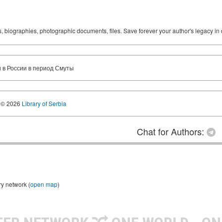
ks, biographies, photographic documents, files. Save forever your author's legacy in 
 в России в период Смуты
© 2026
Library of Serbia
Chat for Authors:
ry network (
open map
)