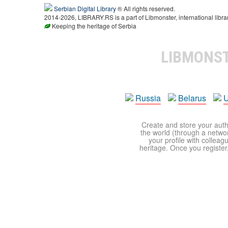
Serbian Digital Library
® All rights reserved.
2014-2026, LIBRARY.RS is a part of Libmonster, international libra
Keeping the heritage of Serbia
LIBMONS
Russia
Belarus
U
Create and store your autho
the world (through a network
your profile with colleag
heritage. Once you register,