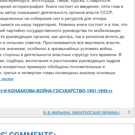
Екатеринбурга, Волгограда, Твери, Курска, Ставрополя.
рная историография. Книга состоит из введения, пяти глав и
ны автор показывает деятельность органов власти СССР,
нацеленных на собирание сил и ресурсов для отпора
имся на нашу территорию. Новизна книги состоит и в том, что
ий партийно-государственного руководства по мобилизации
и руководящих органов, как центра, так и регионов вплоть до
 и сельских советов. Прослеживается вся вертикаль власти,
ое значение, особенно в чрезвычайных условиях войны.
 стороны в деятельности властных структур того времени. В
ки, подбора, воспитания и расстановки руководящих кадров
 На конкретных примерах обобщены положительные и
, третья и четвертая главы посвящены анализу основных
ь далее
/view/Н-И-КОНДАКОВА-ВОЙНА-ГОСУДАРСТВО-1941-1945-гг
В. В. МАРЬИНА. ЗАКАРПАТСКАЯ УКРАИНА (ПОДКАРПАТСКАЯ РУСЬ) В ПОЛИТИКЕ БЕНЕША И СТАЛИНА. 1939-1945 гг.