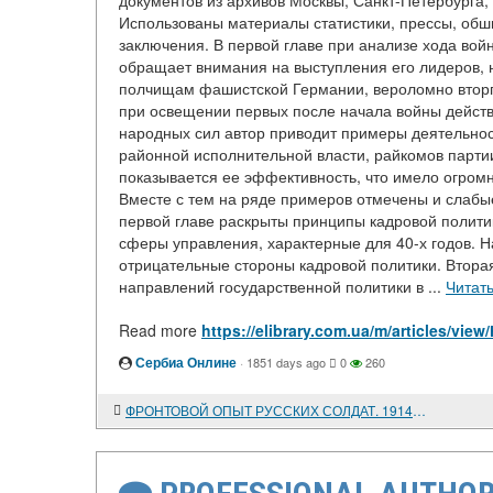
документов из архивов Москвы, Санкт-Петербурга, 
Использованы материалы статистики, прессы, обши
заключения. В первой главе при анализе хода вой
обращает внимания на выступления его лидеров, 
полчищам фашистской Германии, вероломно вторгш
при освещении первых после начала войны действ
народных сил автор приводит примеры деятельност
районной исполнительной власти, райкомов партии
показывается ее эффективность, что имело огромн
Вместе с тем на ряде примеров отмечены и слабые
первой главе раскрыты принципы кадровой полити
сферы управления, характерные для 40-х годов.
отрицательные стороны кадровой политики. Вторая
направлений государственной политики в ...
Читат
Read more
https://elibrary.com.ua/m/articles
Сербиа Онлине
·
1851 days ago
0
260
ФРОНТОВОЙ ОПЫТ РУССКИХ СОЛДАТ. 1914-1916 годы