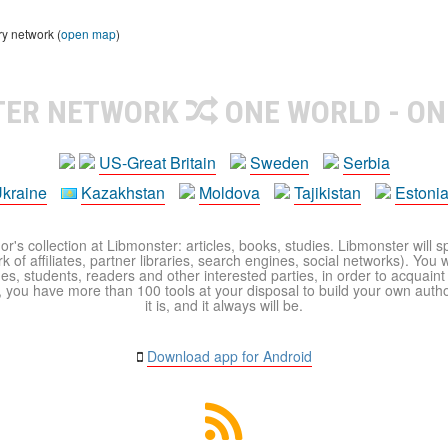
ry network (
open map
)
TER NETWORK
ONE WORLD - ON
US-Great Britain
Sweden
Serbia
kraine
Kazakhstan
Moldova
Tajikistan
Estoni
r's collection at Libmonster: articles, books, studies. Libmonster will s
 of affiliates, partner libraries, search engines, social networks). You wi
ues, students, readers and other interested parties, in order to acquain
 you have more than 100 tools at your disposal to build your own author c
it is, and it always will be.
Download app for Android