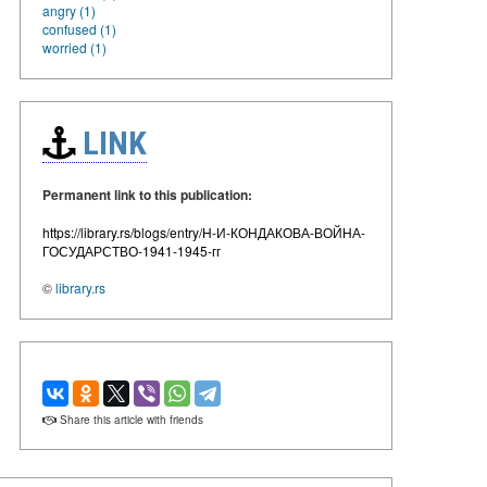
angry (1)
confused (1)
worried (1)
LINK
Permanent link to this publication:
https://library.rs/blogs/entry/Н-И-КОНДАКОВА-ВОЙНА-
ГОСУДАРСТВО-1941-1945-гг
©
library.rs
Share this article with friends