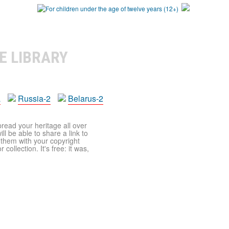
E LIBRARY
a
Russia-2
Belarus-2
pread your heritage all over
ll be able to share a link to
t them with your copyright
ollection. It's free: it was,