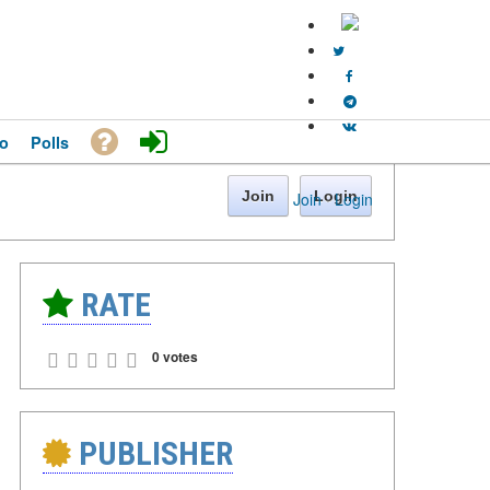
o
Polls
Join
Login
Join
·
Login
RATE
0 votes
PUBLISHER