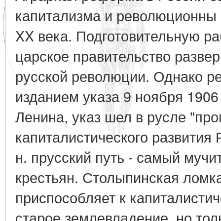
капитализма и революционны 
XX века. Подготовительную ра
царское правительство развер
русской революции. Однако 
изданием указа 9 ноября 1906 
Ленина, указ шел в русле "про
капиталистического развития Ро
н. прусский путь - самый муч
крестьян. Столыпинская ломка
приспособляет к капиталисти
старое землевладение, но тол