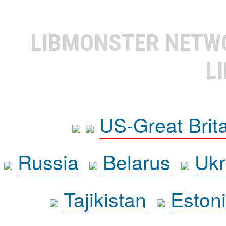
LIBMONSTER NET
L
US-Great Brit
Russia
Belarus
Ukr
Tajikistan
Eston