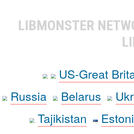
LIBMONSTER NET
L
US-Great Brit
Russia
Belarus
Ukr
Tajikistan
Eston