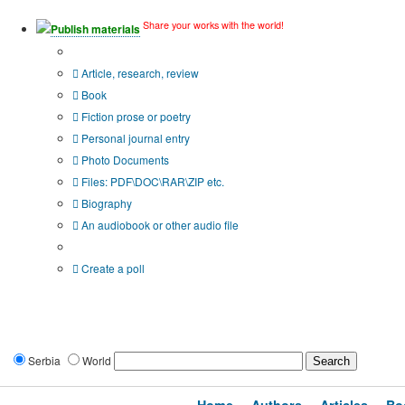
Share your works with the world!
Publish materials
Publication type?
Article, research, review
Book
Fiction prose or poetry
Personal journal entry
Photo Documents
Files: PDF\DOC\RAR\ZIP etc.
Biography
An audiobook or other audio file
Additional options:
Create a poll
Serbia
World