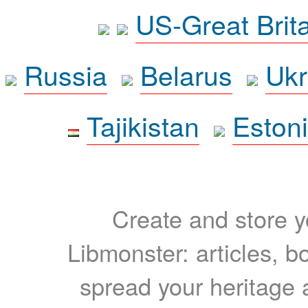
US-Great Brit
Russia
Belarus
Ukr
Tajikistan
Eston
Create and store yo
Libmonster: articles, b
spread your heritage a