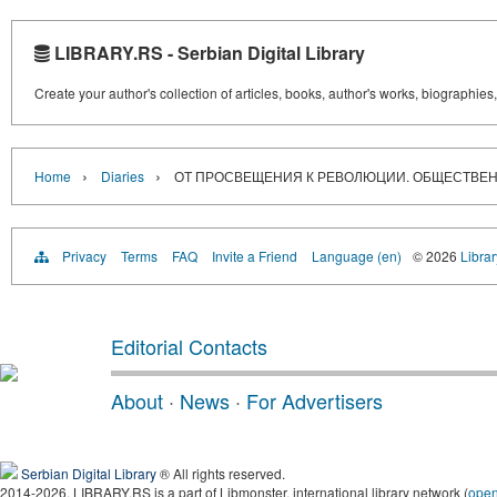
LIBRARY.RS - Serbian Digital Library
Create your author's collection of articles, books, author's works, biographies
›
›
Home
Diaries
ОТ ПРОСВЕЩЕНИЯ К РЕВОЛЮЦИИ. ОБЩЕСТВЕ
Privacy
Terms
FAQ
Invite a Friend
Language (en)
© 2026
Librar
Editorial Contacts
About
·
News
·
For Advertisers
Serbian Digital Library
® All rights reserved.
2014-2026, LIBRARY.RS is a part of Libmonster, international library network (
ope