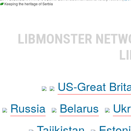
Keeping the heritage of Serbia
LIBMONSTER NET
L
US-Great Brit
Russia
Belarus
Ukr
Tajikistan
Eston