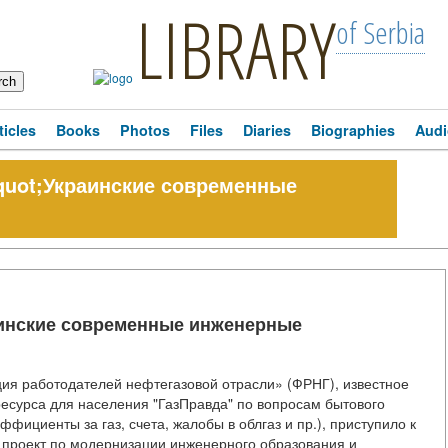
LIBRARY
of Serbia
ticles
Books
Photos
Files
Diaries
Biographies
Audi
quot;Украинские современные
аинские современные инженерные
ия работодателей нефтегазовой отрасли» (ФРНГ), известное
ресурса для населения "ГазПравда" по вопросам бытового
фициенты за газ, счета, жалобы в облгаз и пр.), приступило к
 проект по модернизации инженерного образования и