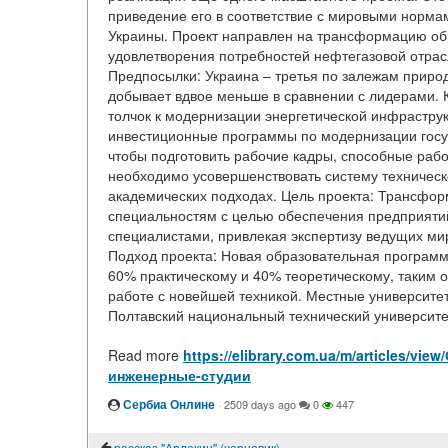
приведение его в соответствие с мировыми нормам
Украины. Проект направлен на трансформацию о
удовлетворения потребностей нефтегазовой отрас
Предпосылки: Украина – третья по залежам природ
добывает вдвое меньше в сравнении с лидерами. К
толчок к модернизации энергетической инфрастру
инвестиционные программы по модернизации госу
чтобы подготовить рабочие кадры, способные раб
необходимо усовершенствовать систему техническ
академических подходах. Цель проекта: Трансфо
специальностям с целью обеспечения предприят
специалистами, привлекая экспертизу ведущих ми
Подход проекта: Новая образовательная программа
60% практическому и 40% теоретическому, таким 
работе с новейшей техникой. Местные университе
Полтавский национальный технический университе
Read more
https://elibrary.com.ua/m/articles/
инженерные-студии
Сербиа Онлине
·
2509 days ago
0
447
рассказ "Арлекин" (черновик)