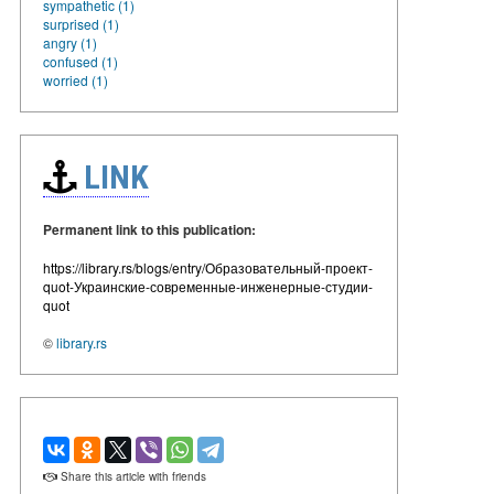
sympathetic (1)
surprised (1)
angry (1)
confused (1)
worried (1)
LINK
Permanent link to this publication:
https://library.rs/blogs/entry/Образовательный-проект-
quot-Украинские-современные-инженерные-студии-
quot
©
library.rs
Share this article with friends