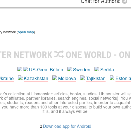
Chat for Authors:
ry network (
open map
)
TER NETWORK
ONE WORLD - ON
US-Great Britain
Sweden
Serbia
kraine
Kazakhstan
Moldova
Tajikistan
Estoni
r's collection at Libmonster: articles, books, studies. Libmonster will s
 of affiliates, partner libraries, search engines, social networks). You wi
ues, students, readers and other interested parties, in order to acquain
 you have more than 100 tools at your disposal to build your own author c
it is, and it always will be.
Download app for Android