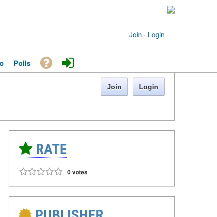
Join
·
Login
o
Polls
Join
Login
RATE
0 votes
PUBLISHER