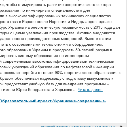
и, чтобы стимулировать развитие энергетического сектора
бразования по инженерным специальностям для
ли в высококвалифицированных технических специалистах.
ного газа в Европе после Норвегии и Нидерландов, однако
урс Украины на энергетическую независимость с 2015 года дал
ктуры с целью увеличения производства. Активно внедряются
дарственных производственных мощностей. Вместе с этим
отать с современными технологиями и оборудованием,
ого образования Украины и преодолеть 50-летний разрыв в
рмировать систему образования по инженерным
ий современными высококвалифицированными техническими
ровых учреждений образования по нефтегазовой инженерии..
 позволит перейти от почти 90% теоретического образования к
образом обеспечивая надлежащую подготовку выпускников к
ты предоставят учебную базу для внедрения программы –
т имени Юрия Кондратюка и Харьковс ...
Читать далее
view/Образовательный-проект-Украинские-современные-
Дмитрий Иванович Менделеев (к 150-летию открытия Периодического закона химических элементов)