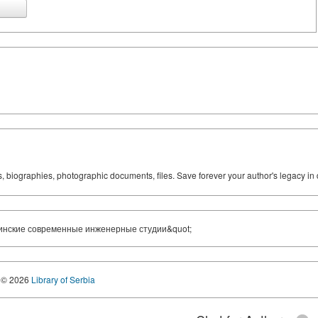
ks, biographies, photographic documents, files. Save forever your author's legacy in 
инские современные инженерные студии&quot;
© 2026
Library of Serbia