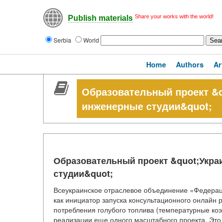
Share your works with the world!
Publish materials
Serbia
World
Home
Authors
Ar
Образовательный проект &
инженерные студии&quot;
Образовательный проект &quot;Укр
студии&quot;
Всеукраинское отраслевое объединение «Федерац
как инициатор запуска консультационного онлайн 
потребления голубого топлива (температурные коэф
реализации еще одного масштабного проекта. Это