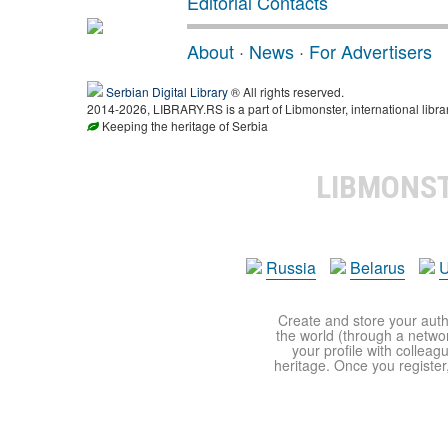
Editorial Contacts
About
·
News
·
For Advertisers
Serbian Digital Library
® All rights reserved.
2014-2026, LIBRARY.RS is a part of Libmonster, international libra
Keeping the heritage of Serbia
LIBMONS
Russia
Belarus
U
Create and store your autho
the world (through a network
your profile with colleag
heritage. Once you register,