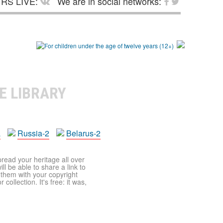
RS LIVE:
We are in social networks:
E LIBRARY
a
Russia-2
Belarus-2
pread your heritage all over
ll be able to share a link to
t them with your copyright
ollection. It's free: it was,