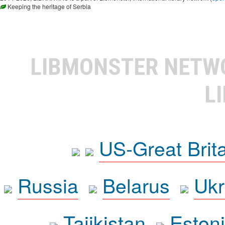
Keeping the heritage of Serbia
LIBMONSTER NET
L
US-Great Brit
Russia
Belarus
Ukr
Tajikistan
Eston