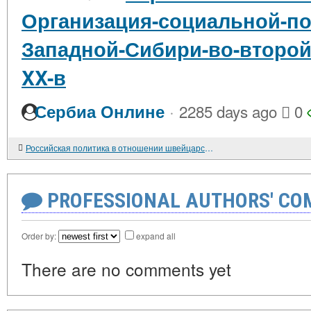
Организация-социальной-по
Западной-Сибири-во-второй
XX-в
·
Сербиа Онлине
2285 days ago
0
Российская политика в отношении швейцарских колонистов в первой половине XIX в.
PROFESSIONAL AUTHORS' CO
Order by:
expand all
There are no comments yet