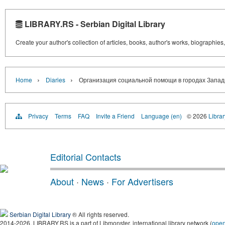
LIBRARY.RS - Serbian Digital Library
Create your author's collection of articles, books, author's works, biographies
›
›
Home
Diaries
Организация социальной помощи в городах Западн
Privacy
Terms
FAQ
Invite a Friend
Language (en)
© 2026
Librar
Editorial Contacts
About
·
News
·
For Advertisers
Serbian Digital Library
® All rights reserved.
2014-2026, LIBRARY.RS is a part of Libmonster, international library network (
ope