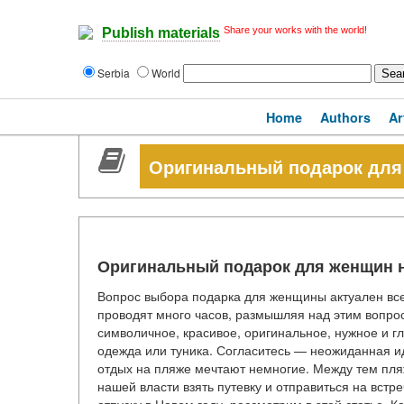
Share your works with the world!
Publish materials
Serbia
World
Home
Authors
Ar
Оригинальный подарок для
Оригинальный подарок для женщин 
Вопрос выбора подарка для женщины актуален всег
проводят много часов, размышляя над этим вопро
символичное, красивое, оригинальное, нужное и 
одежда или туника. Согласитесь — неожиданная ид
отдых на пляже мечтают немногие. Между тем пля
нашей власти взять путевку и отправиться на встр