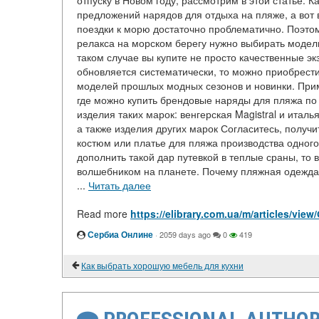
отпуску в Новом году, рассмотрим в этой статье. 
предложений нарядов для отдыха на пляже, а вот 
поездки к морю достаточно проблематично. Поэтом
релакса на морском берегу нужно выбирать модел
таком случае вы купите не просто качественные эк
обновляется систематически, то можно приобрест
моделей прошлых модных сезонов и новинки. Прим
где можно купить брендовые наряды для пляжа по
изделия таких марок: венгерская Magistral и италь
а также изделия других марок Согласитесь, получит
костюм или платье для пляжа производства одног
дополнить такой дар путевкой в теплые сраны, то
волшебником на планете. Почему пляжная одежда 
...
Читать далее
Read more
https://elibrary.com.ua/m/articles/
Сербиа Онлине
·
2059 days ago
0
419
Как выбрать хорошую мебель для кухни