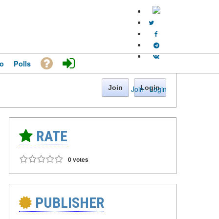
o
Polls
Join
Login
Join
·
Login
RATE
0 votes
PUBLISHER