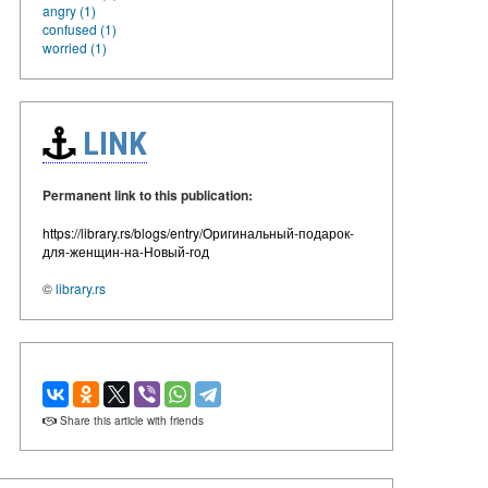
angry (1)
confused (1)
worried (1)
LINK
Permanent link to this publication:
https://library.rs/blogs/entry/Оригинальный-подарок-
для-женщин-на-Новый-год
©
library.rs
Share this article with friends