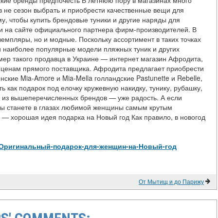
Какие бренды предпочесть В летнюю пору в магазинах много
в не сезон выбрать и приобрести качественные вещи для
у, чтобы купить брендовые туники и другие наряды для
и на сайте официального партнера фирм-производителей. В
земпляры, но и модные. Поскольку ассортимент в таких точках
и наиболее популярные модели пляжных туник и других
ер такого продавца в Украине — интернет магазин Афродита,
 ценам прямого поставщика. Афродита предлагает приобрести
янские Mia-Amore и Mia-Mella голландские Pastunette и Rebelle,
ь как подарок под елочку кружевную накидку, тунику, рубашку,
о из вышеперечисленных брендов — уже радость. А если
 вы станете в глазах любимой женщины самым крутым
— хорошая идея подарка на Новый год Как правило, в новогод
view/Оригинальный-подарок-для-женщин-на-Новый-год
От Мытищ и до Парижу