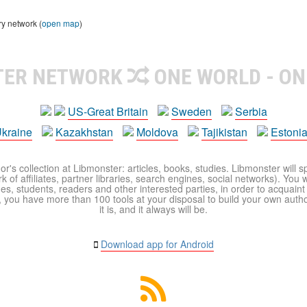
ry network (
open map
)
TER NETWORK
ONE WORLD - ON
US-Great Britain
Sweden
Serbia
kraine
Kazakhstan
Moldova
Tajikistan
Estoni
r's collection at Libmonster: articles, books, studies. Libmonster will s
 of affiliates, partner libraries, search engines, social networks). You wi
ues, students, readers and other interested parties, in order to acquain
 you have more than 100 tools at your disposal to build your own author c
it is, and it always will be.
Download app for Android