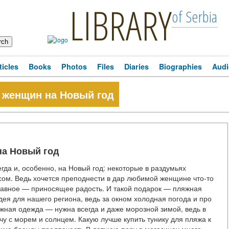
LIBRARY
of Serbia
ticles
Books
Photos
Files
Diaries
Biographies
Audi
 женщин на Новый год
на Новый год
да и, особенно, на Новый год: некоторые в раздумьях
сом. Ведь хочется преподнести в дар любимой женщине что-то
главное — приносящее радость. И такой подарок — пляжная
ея для нашего региона, ведь за окном холодная погода и про
жная одежда — нужна всегда и даже морозной зимой, ведь в
ечу с морем и солнцем. Какую лучше купить тунику для пляжа к