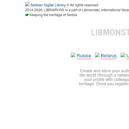
Serbian Digital Library
® All rights reserved.
2014-2026, LIBRARY.RS is a part of Libmonster, international libra
Keeping the heritage of Serbia
LIBMONS
Russia
Belarus
U
Create and store your autho
the world (through a network
your profile with colleag
heritage. Once you register,