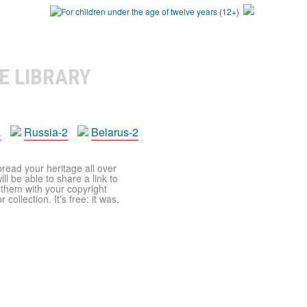
E LIBRARY
a
Russia-2
Belarus-2
pread your heritage all over
ll be able to share a link to
t them with your copyright
ollection. It's free: it was,