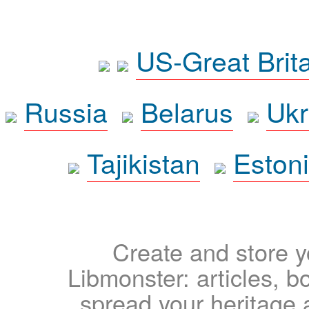
US-Great Brit
Russia
Belarus
Ukr
Tajikistan
Eston
Create and store yo
Libmonster: articles, b
spread your heritage a