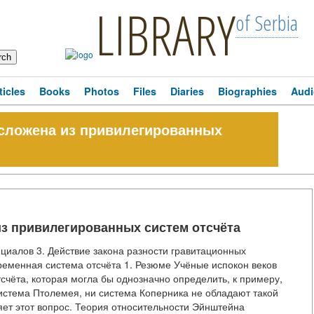
LIBRARY
of Serbia
ticles
Books
Photos
Files
Diaries
Biographies
Audi
 сложена из привилегированных
из привилегированных систем отсчёта
нциалов 3. Действие закона разности гравитационных
ременная система отсчёта 1. Резюме Учёные испокон веков
чёта, которая могла бы однозначно определить, к примеру,
система Птолемея, ни система Коперника не обладают такой
яет этот вопрос. Теория относительности Эйнштейна