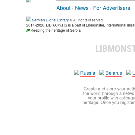
About
·
News
·
For Advertisers
Serbian Digital Library
® All rights reserved.
2014-2026, LIBRARY.RS is a part of Libmonster, international libra
Keeping the heritage of Serbia
LIBMONS
Russia
Belarus
U
Create and store your autho
the world (through a network
your profile with colleag
heritage. Once you register,