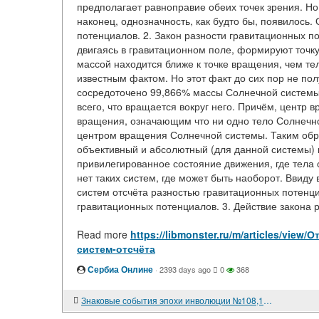
предполагает равноправие обеих точек зрения. Но
наконец, однозначность, как будто бы, появилось
потенциалов. 2. Закон разности гравитационных по
двигаясь в гравитационном поле, формируют точк
массой находится ближе к точке вращения, чем те
известным фактом. Но этот факт до сих пор не по
сосредоточено 99,866% массы Солнечной системы,
всего, что вращается вокруг него. Причём, центр
вращения, означающим что ни одно тело Солнечной
центром вращения Солнечной системы. Таким обр
объективный и абсолютный (для данной системы) 
привилегированное состояние движения, где тела 
нет таких систем, где может быть наоборот. Ввид
систем отсчёта разностью гравитационных потенциа
гравитационных потенциалов. 3. Действие закона р
Read more
https://libmonster.ru/m/articles/vi
систем-отсчёта
Сербиа Онлине
·
2393 days ago
0
368
Знаковые события эпохи инволюции №108,109,110.