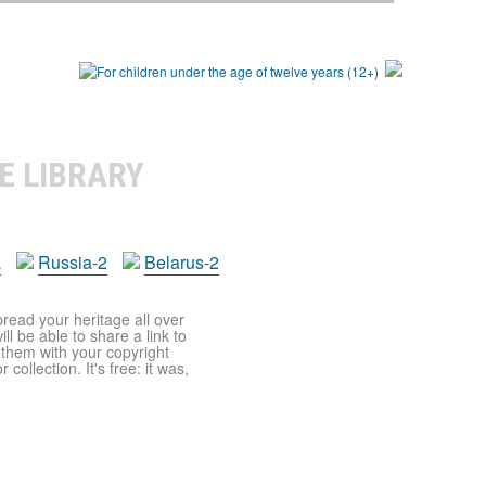
E LIBRARY
a
Russia-2
Belarus-2
pread your heritage all over
ll be able to share a link to
t them with your copyright
ollection. It's free: it was,