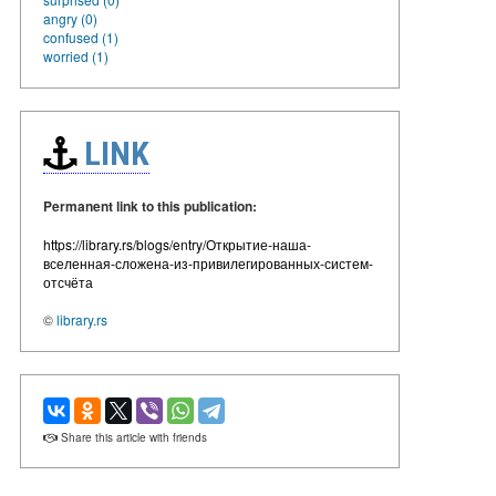
angry (0)
confused (1)
worried (1)
LINK
Permanent link to this publication:
https://library.rs/blogs/entry/Открытие-наша-
вселенная-сложена-из-привилегированных-систем-
отсчёта
©
library.rs
Share this article with friends