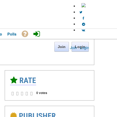
o
Polls
Join
Login
Join
·
Login
RATE
0 votes
PUBLISHER