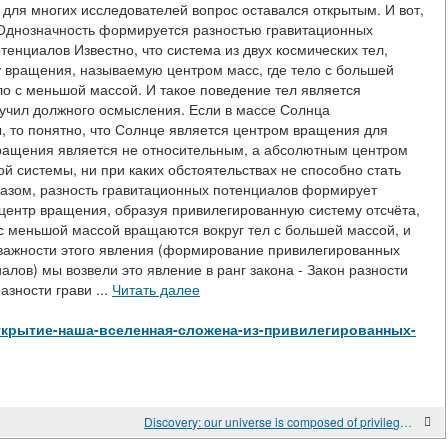
 для многих исследователей вопрос оставался открытым. И вот,
. Однозначность формируется разностью гравитационных
тенциалов Известно, что система из двух космических тел,
у вращения, называемую центром масс, где тело с большей
ло с меньшой массой. И такое поведение тел является
лучил должного осмысления. Если в массе Солнца
 то понятно, что Солнце является центром вращения для
 вращения является не относительным, а абсолютным центром
 системы, ни при каких обстоятельствах не способно стать
азом, разность гравитационных потенциалов формирует
центр вращения, образуя привилегированную систему отсчёта,
с меньшой массой вращаются вокруг тел с большей массой, и
у важности этого явления (формирование привилегированных
лов) мы возвели это явление в ранг закона - Закон разности
азности грави ...
Читать далее
ew/Открытие-наша-вселенная-сложена-из-привилегированных-
Discovery: our universe is composed of privileged reference systems