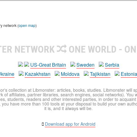
ry network (
open map
)
TER NETWORK
ONE WORLD - ON
US-Great Britain
Sweden
Serbia
kraine
Kazakhstan
Moldova
Tajikistan
Estoni
r's collection at Libmonster: articles, books, studies. Libmonster will s
 of affiliates, partner libraries, search engines, social networks). You wi
ues, students, readers and other interested parties, in order to acquain
 you have more than 100 tools at your disposal to build your own author c
it is, and it always will be.
Download app for Android