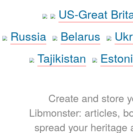
US-Great Brit
Russia
Belarus
Ukr
Tajikistan
Eston
Create and store yo
Libmonster: articles, b
spread your heritage a