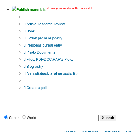
Share your works with the world!
Publish materials
Publication type?
Article, research, review
Book
Fiction prose or poetry
Personal journal entry
Photo Documents
Files: PDF\DOC\RAR\ZIP etc.
Biography
An audiobook or other audio file
Additional options:
Create a poll
Serbia
World