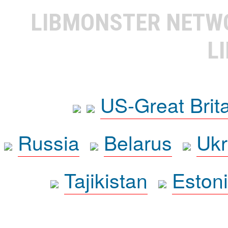
LIBMONSTER NET
L
US-Great Brit
Russia
Belarus
Ukr
Tajikistan
Eston