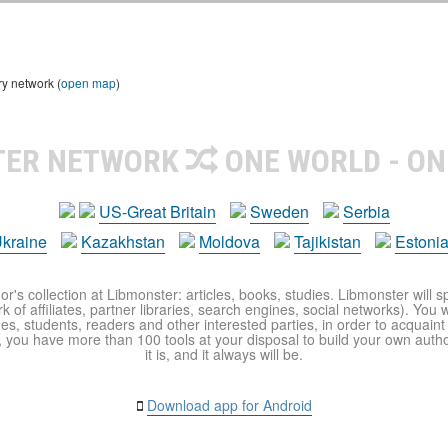
ry network (
open map
)
TER NETWORK
ONE WORLD - ON
US-Great Britain
Sweden
Serbia
kraine
Kazakhstan
Moldova
Tajikistan
Estoni
r's collection at Libmonster: articles, books, studies. Libmonster will s
 of affiliates, partner libraries, search engines, social networks). You wi
ues, students, readers and other interested parties, in order to acquain
 you have more than 100 tools at your disposal to build your own author c
it is, and it always will be.
Download app for Android