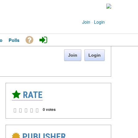
Join
·
Login
o
Polls
Join
Login
RATE
0 votes
PUBLISHER