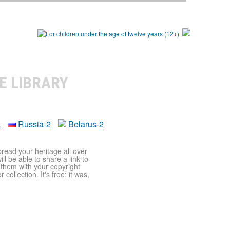
E LIBRARY
a
Russia-2
Belarus-2
pread your heritage all over
ll be able to share a link to
t them with your copyright
ollection. It's free: it was,