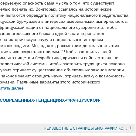
 серьезную опасность сама мысль о том, что существуют
целью познать их. Во-вторых, ссылаясь на исторические
ки пытаются оправдать политику национального предательства
узской буржуазией в интересах американских империалистов,
французской нации от национального суверенитета, чтобы
ания агрессивного блока в одной части Европы под
и на историческую науку и национальные интересы
ми же людьми. Мы, однако, рассмотрим деятельность этих
тчетливо вскрыть их приемы. * Чтобы заставить людей
ь им, что нищета и безработица, кризисы и войны отнюдь не
талистической системы, чтобы заставить трудящихся покорно
уазия отрицает существование объективных законов истории.
ь законов значит отрицать науку, отрицать всякую возможность
ржуазии. Различные варианты этого исторического
итать далее
view/О-СОВРЕМЕННЫХ-ТЕНДЕНЦИЯХ-ФРАНЦУЗСКОЙ-
НЕИЗВЕСТНЫЕ СТРАНИЦЫ БИОГРАФИИ КОММУНАРА ЛЕО ФРАНКЕЛЯ