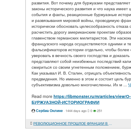
развития. Вот почему для буржуазии представляет
законы исторического развития и что наука имеет 
события и факты, реакционные буржуазные истори
и развязывания мировой войны, проводимую франц
исторически обосновать целесообразность отказа 
расчистить дорогу американским проектам образов
главенством германских милитаристов. Эти наскок
французского народа осуществляются одними и те
фальсификаторов истории отдельно, чтобы более о
уверовать в вечность своего господства и доказат
представляют собой неизбежных последствий капи
смириться со своим угнетенным положением, бурж
Как указывал И. В. Сталин, отрицать объективност
предвидения. Но именно в этом и состоит цель бу
субъективизма довольно многочисленны. Их м ...
Ч
Read more
https://libmonster.ru/m/articles/
БУРЖУАЗНОЙ-ИСТОРИОГРАФИИ
Сербиа Онлине
·
1444 days ago
0
251
РЕВОЛЮЦИОННОЕ ПРОШЛОЕ ФРАНЦИИ В РАБОТАХ МОРИСА ДОММАНЖЕ