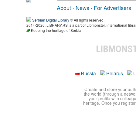
About
·
News
·
For Advertisers
Serbian Digital Library
® All rights reserved.
2014-2026, LIBRARY.RS is a part of Libmonster, international libra
Keeping the heritage of Serbia
LIBMONS
Russia
Belarus
U
Create and store your autho
the world (through a network
your profile with colleag
heritage. Once you register,