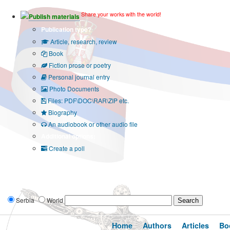
Share your works with the world!
Publish materials
Publication type?
Article, research, review
Book
Fiction prose or poetry
Personal journal entry
Photo Documents
Files: PDF\DOC\RAR\ZIP etc.
Biography
An audiobook or other audio file
Additional options:
Create a poll
Serbia
World
Home
Authors
Articles
Bo