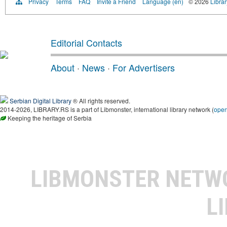
Privacy
Terms
FAQ
Invite a Friend
Language (en)
© 2026
Librar
Editorial Contacts
About
·
News
·
For Advertisers
Serbian Digital Library
® All rights reserved.
2014-2026, LIBRARY.RS is a part of Libmonster, international library network (
ope
Keeping the heritage of Serbia
LIBMONSTER NET
L