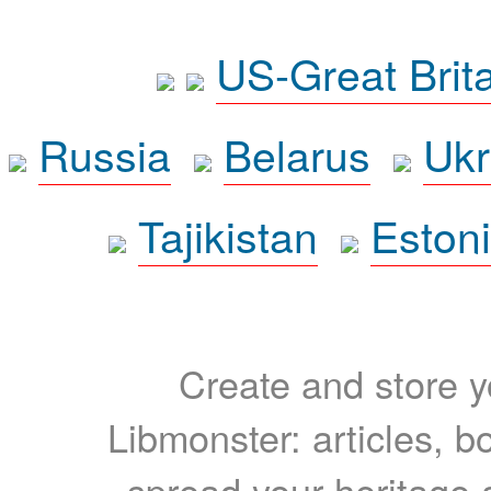
US-Great Brit
Russia
Belarus
Ukr
Tajikistan
Eston
Create and store yo
Libmonster: articles, b
spread your heritage a