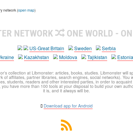
ry network (
open map
)
TER NETWORK
ONE WORLD - ON
US-Great Britain
Sweden
Serbia
kraine
Kazakhstan
Moldova
Tajikistan
Estoni
r's collection at Libmonster: articles, books, studies. Libmonster will s
 of affiliates, partner libraries, search engines, social networks). You wi
ues, students, readers and other interested parties, in order to acquain
 you have more than 100 tools at your disposal to build your own author c
it is, and it always will be.
Download app for Android