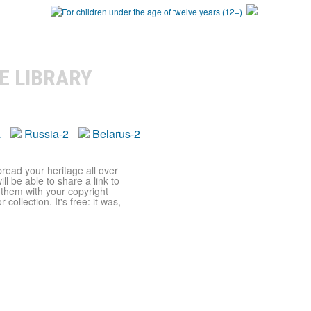
E LIBRARY
a
Russia-2
Belarus-2
pread your heritage all over
ll be able to share a link to
t them with your copyright
ollection. It's free: it was,