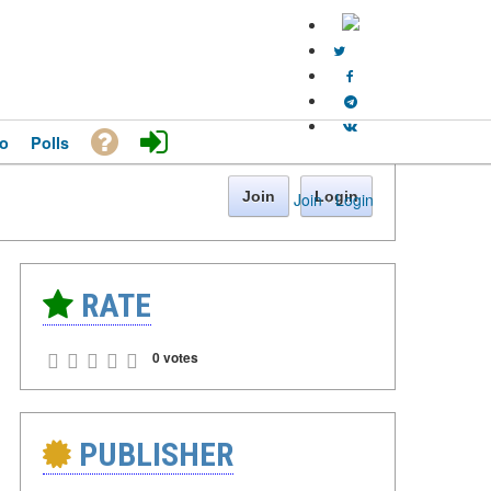
o
Polls
Join
Login
Join
·
Login
RATE
0 votes
PUBLISHER