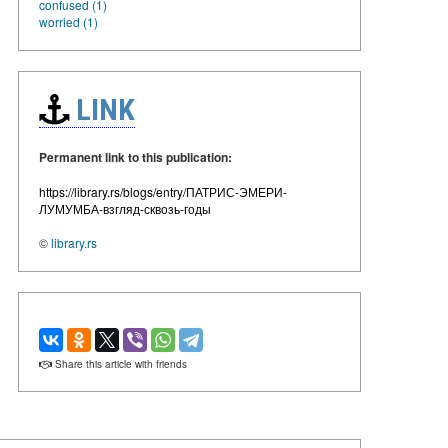
confused (1)
worried (1)
LINK
Permanent link to this publication:
https://library.rs/blogs/entry/ПАТРИС-ЭМЕРИ-
ЛУМУМБА-взгляд-сквозь-годы
©
library.rs
Share this article with friends