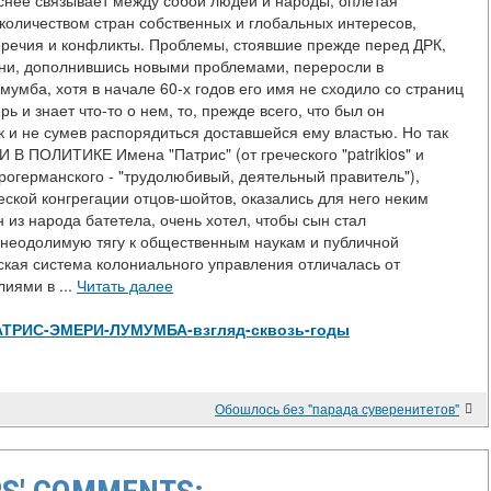
еснее связывает между собой людей и народы, оплетая
количеством стран собственных и глобальных интересов,
ечия и конфликты. Проблемы, стоявшие прежде перед ДРК,
они, дополнившись новыми проблемами, переросли в
мумба, хотя в начале 60-х годов его имя не сходило со страниц
ь и знает что-то о нем, то, прежде всего, что был он
 и не сумев распорядиться доставшейся ему властью. Но так
В ПОЛИТИКЕ Имена "Патрис" (от греческого "patrikios" и
старогерманского - "трудолюбивый, деятельный правитель"),
ской конгрегации отцов-шойтов, оказались для него неким
 из народа батетела, очень хотел, чтобы сын стал
 неодолимую тягу к общественным наукам и публичной
йская система колониального управления отличалась от
иями в ...
Читать далее
iew/ПАТРИС-ЭМЕРИ-ЛУМУМБА-взгляд-сквозь-годы
Обошлось без "парада суверенитетов"