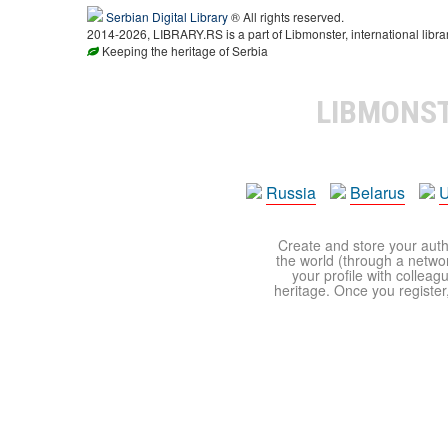
Serbian Digital Library
® All rights reserved.
2014-2026, LIBRARY.RS is a part of Libmonster, international libra
Keeping the heritage of Serbia
LIBMONS
Russia
Belarus
U
Create and store your autho
the world (through a network
your profile with colleag
heritage. Once you register,