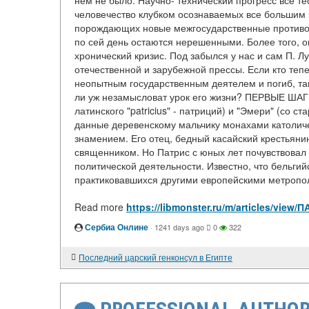
нем не было. Научно- технический прогресс все т
человечество клубком осознаваемых все большим 
порождающих новые межгосударственные противор
по сей день остаются нерешенными. Более того, 
хронический кризис. Под забылся у нас и сам П. Лу
отечественной и зарубежной прессы. Если кто тепер
неопытным государственным деятелем и погиб, так
ли уж незамысловат урок его жизни? ПЕРВЫЕ ШАГИ 
латинского "patricius" - патриций) и "Эмери" (со 
данные деревенскому мальчику монахами католиче
знамением. Его отец, бедный касайский крестьянин
священником. Но Патрис с юных лет почувствовал
политической деятельности. Известно, что бельги
практиковавшихся другими европейскими метропол
Read more
https://libmonster.ru/m/articles/v
Сербиа Онлине
·
1241 days ago
0
322
Последний царский генконсул в Египте