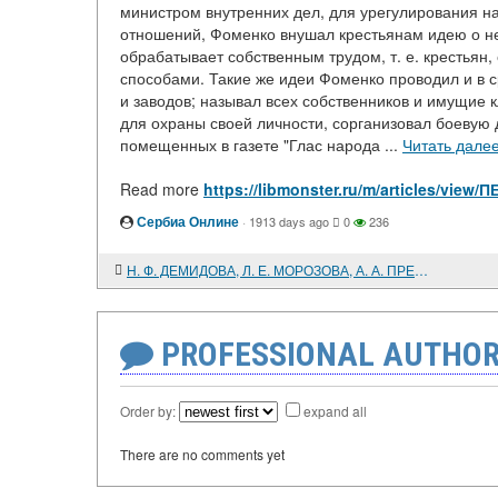
министром внутренних дел, для урегулирования 
отношений, Фоменко внушал крестьянам идею о не
обрабатывает собственным трудом, т. е. крестьян,
способами. Такие же идеи Фоменко проводил и в 
и заводов; называл всех собственников и имущие 
для охраны своей личности, сорганизовал боевую 
помещенных в газете "Глас народа ...
Читать дале
Read more
https://libmonster.ru/m/articles/
Сербиа Онлине
·
1913 days ago
0
236
Н. Ф. ДЕМИДОВА, Л. Е. МОРОЗОВА, А. А. ПРЕОБРАЖЕНСКИЙ. ПЕРВЫЕ РОМАНОВЫ НА РОССИЙСКОМ ПРЕСТОЛЕ
PROFESSIONAL AUTHOR
Order by:
expand all
There are no comments yet