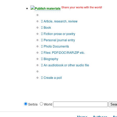
Share your works with the world!
Publish materials
Publication type?
Article, research, review
Book
Fiction prose or poetry
Personal journal entry
Photo Documents
Files: PDF\DOC\RAR\ZIP etc.
Biography
An audiobook or other audio file
Additional options:
Create a poll
Serbia
World