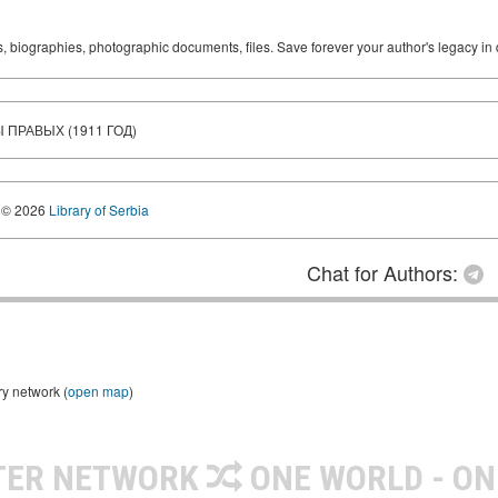
ks, biographies, photographic documents, files. Save forever your author's legacy in 
ПРАВЫХ (1911 ГОД)
© 2026
Library of Serbia
Chat for Authors:
ry network (
open map
)
TER NETWORK
ONE WORLD - ON