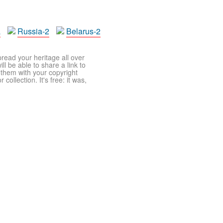
a
Russia-2
Belarus-2
pread your heritage all over
ll be able to share a link to
t them with your copyright
ollection. It's free: it was,