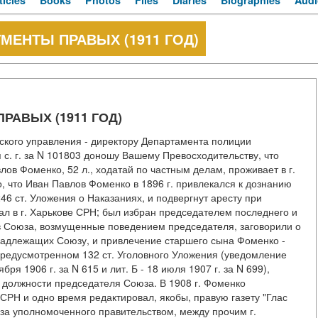
ticles
Books
Photos
Files
Diaries
Biographies
Audi
МЕНТЫ ПРАВЫХ (1911 ГОД)
РАВЫХ (1911 ГОД)
ского управления - директору Департамента полиции
 с. г. за N 101803 доношу Вашему Превосходительству, что
ов Фоменко, 52 л., ходатай по частным делам, проживает в г.
, что Иван Павлов Фоменко в 1896 г. привлекался к дознанию
6 ст. Уложения о Наказаниях, и подвергнут аресту при
вал в г. Харькове СРН; был избран председателем последнего и
в Союза, возмущенные поведением председателя, заговорили о
надлежащих Союзу, и привлечение старшего сына Фоменко -
предусмотренном 132 ст. Уголовного Уложения (уведомление
ря 1906 г. за N 615 и лит. Б - 18 июля 1907 г. за N 699),
 должности председателя Союза. В 1908 г. Фоменко
 СРН и одно время редактировал, якобы, правую газету "Глас
за уполномоченного правительством, между прочим г.