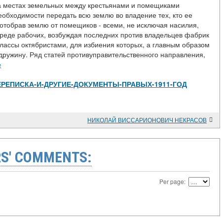
на местах земельных между крестьянами и помещиками
обходимости передать всю землю во владение тех, кто ее
 отобрав землю от помещиков - всеми, не исключая насилия,
среде рабочих, возбуждая последних против владельцев фабрик
классы октябристами, для избиения которых, а главным образом
дружину. Ряд статей противуправительственного направления,
е
view/ПЕРЕПИСКА-И-ДРУГИЕ-ДОКУМЕНТЫ-ПРАВЫХ-1911-ГОД
НИКОЛАЙ ВИССАРИОНОВИЧ НЕКРАСОВ
S' COMMENTS:
Per page: