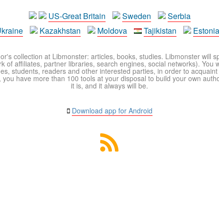
US-Great Britain
Sweden
Serbia
kraine
Kazakhstan
Moldova
Tajikistan
Estoni
r's collection at Libmonster: articles, books, studies. Libmonster will s
 of affiliates, partner libraries, search engines, social networks). You wi
ues, students, readers and other interested parties, in order to acquain
 you have more than 100 tools at your disposal to build your own author c
it is, and it always will be.
Download app for Android