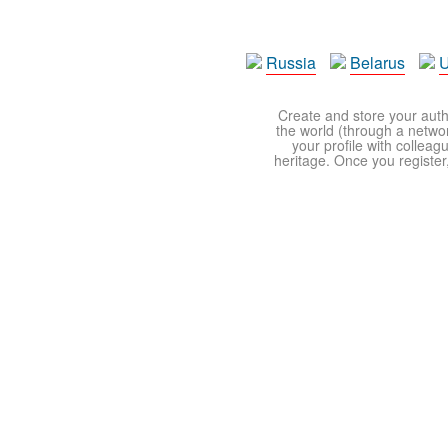
Russia
Belarus
U
Create and store your autho
the world (through a network
your profile with colleag
heritage. Once you register,