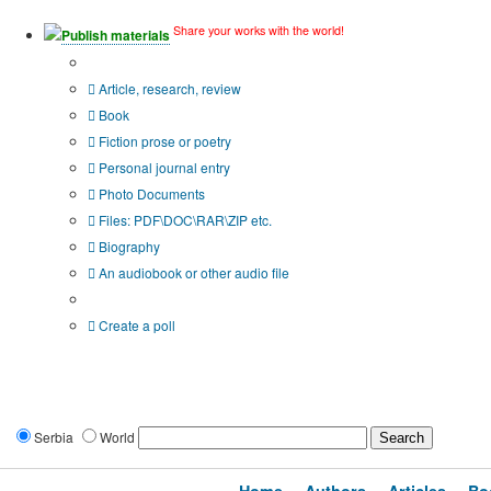
Share your works with the world!
Publish materials
Publication type?
Article, research, review
Book
Fiction prose or poetry
Personal journal entry
Photo Documents
Files: PDF\DOC\RAR\ZIP etc.
Biography
An audiobook or other audio file
Additional options:
Create a poll
Serbia
World