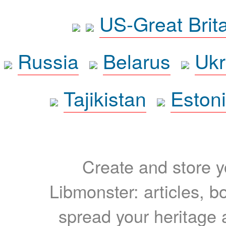
US-Great Brit
Russia
Belarus
Ukr
Tajikistan
Eston
Create and store yo
Libmonster: articles, b
spread your heritage a