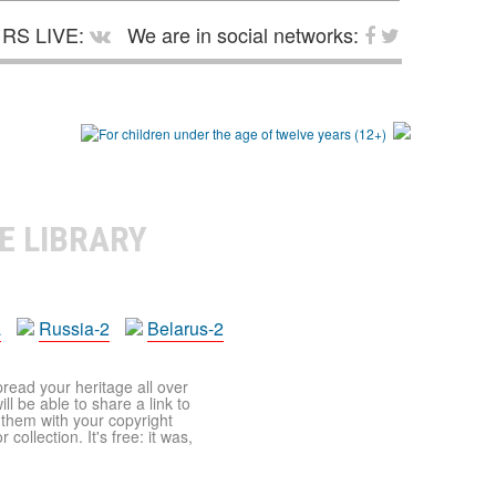
RS LIVE:
We are in social networks:
E LIBRARY
a
Russia-2
Belarus-2
pread your heritage all over
ll be able to share a link to
t them with your copyright
ollection. It's free: it was,