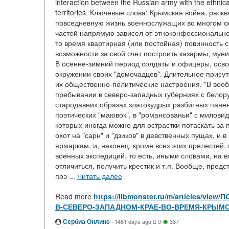
interaction between the Russian army with the ethnica
territories. Ключевые слова: Крымская война, раск
повседневную жизнь военнослужащих во многом о
частей напрямую зависел от этноконфессиональн
то время квартирная (или постойная) повинность 
возможности за свой счет построить казармы, мун
В осенне-зимний период солдаты и офицеры, осво
окружении своих "домочадцев". Длительное присут
их общественно-политические настроения. "В воо
пребывании в северо-западных губерниях с белор
стародавних образах златокудрых разбитных панен
поэтических "маювок", в "романсованьи" с милови
которых иногда можно для острастки потаскать за 
охот на "сарн" и "дзиков" в девственных пущах, и
ярмаркам, и, наконец, кроме всех этих прелестей
военных экспедиций, то есть, иными словами, на 
отличиться, получить крестик и т.п. Вообще, пре
поэ ...
Читать далее
Read more
https://libmonster.ru/m/articles
В-СЕВЕРО-ЗАПАДНОМ-КРАЕ-ВО-ВРЕМЯ-КРЫМС
Сербиа Онлине
·
1461 days ago
0
337