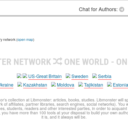
Chat for Authors:
ry network (
open map
)
TER NETWORK
ONE WORLD - ON
US-Great Britain
Sweden
Serbia
kraine
Kazakhstan
Moldova
Tajikistan
Estoni
r's collection at Libmonster: articles, books, studies. Libmonster will s
 of affiliates, partner libraries, search engines, social networks). You wi
ues, students, readers and other interested parties, in order to acquain
 you have more than 100 tools at your disposal to build your own author c
it is, and it always will be.