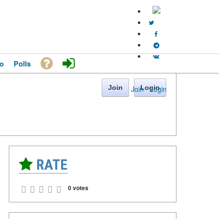
o
Polls
Join
Login
Join
·
Login
RATE
0 votes