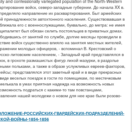
lly and confessionally variegated population of the North-Western
вартирование войск, северо-западные губернии. До начала XX в.
пределяло направление их расквартирования. Быт армейских
ой принадлежности автохтонного населения. Существовавшая в
сближала его с военнослужащими, буквально, до метра: не имея
иципалитет был обязан селить постояльцев в приватных домах.
бодившись от занятий по службе, долгие месяцы проводили в
ствие войск существенно влияло на занятия местных жителей,
бражении молодых офицеров, - вспоминал В. Крестовский о
усско-литовским населением, - Западный край представлялся в
ок, в грохоте размашистых фигур лихой мазурки, в раздолье
дными польками, а также в образе услужливых евреев-факторов,
пейсы; представлялся этот заветный край и в виде прекрасных
 в виде веселых поездок в гости по помещикам, по местечковым
, мелькала в умах приятная надежда на возможность новых
возможность подраться с какими-то там повстанцами,
дставления нашей молодежи о новом для нее крае были розово-
/view/ПОЛОЖЕНИЕ-РОССИЙСКИХ-ГВАРДЕЙСКИХ-ПОДРАЗДЕЛЕНИЙ-
КОЙ-ВОЙНЫ-1854-1856