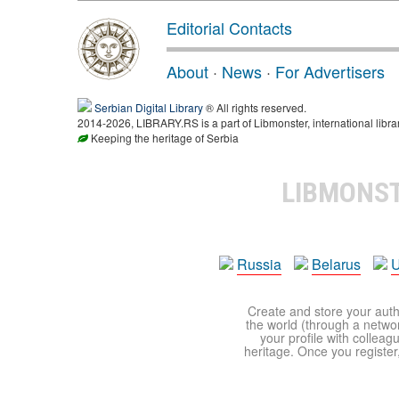
Editorial Contacts
About
·
News
·
For Advertisers
Serbian Digital Library
® All rights reserved.
2014-2026, LIBRARY.RS is a part of Libmonster, international libra
Keeping the heritage of Serbia
LIBMONS
Russia
Belarus
U
Create and store your autho
the world (through a network
your profile with colleag
heritage. Once you register,