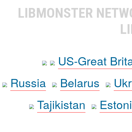
LIBMONSTER NET
L
US-Great Brit
Russia
Belarus
Ukr
Tajikistan
Eston