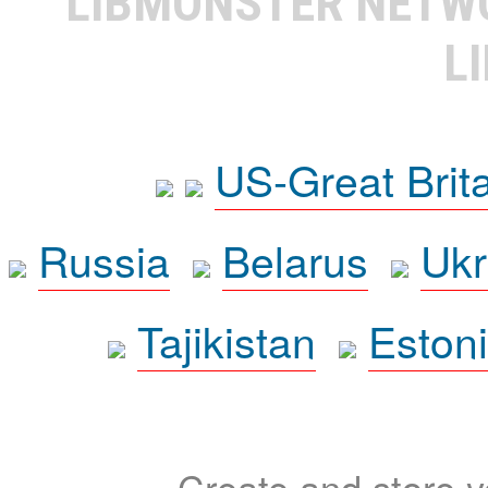
LIBMONSTER NET
L
US-Great Brit
Russia
Belarus
Ukr
Tajikistan
Eston
Create and store yo