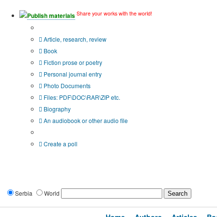
Share your works with the world!
Publish materials
Publication type?
Article, research, review
Book
Fiction prose or poetry
Personal journal entry
Photo Documents
Files: PDF\DOC\RAR\ZIP etc.
Biography
An audiobook or other audio file
Additional options:
Create a poll
Serbia
World