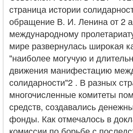
страница истории солидарност
обращение В. И. Ленина от 2 ав
международному пролетариату
мире развернулась широкая к
"наиболее могучую и длительн
движения манифестацию меж
солидарности"2 . В разных ст
многочисленные комитеты по
средств, создавались денежн
фонды. Как отмечалось в док
комиссии по борьбе с послед