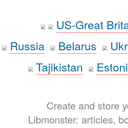
US-Great Brit
Russia
Belarus
Ukr
Tajikistan
Eston
Create and store yo
Libmonster: articles, b