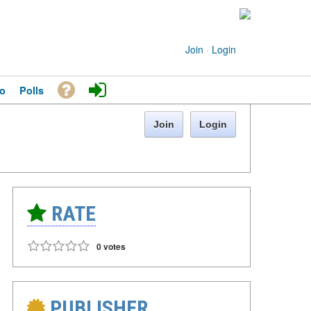
Join
·
Login
o
Polls
Join
Login
RATE
0 votes
PUBLISHER