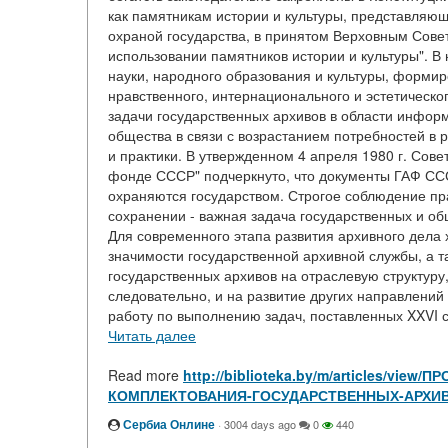
как памятникам истории и культуры, представляю
охраной государства, в принятом Верховным Совет
использовании памятников истории и культуры". В
науки, народного образования и культуры, формир
нравственного, интернационального и эстетическо
задачи государственных архивов в области инфор
общества в связи с возрастанием потребностей в
и практики. В утвержденном 4 апреля 1980 г. Со
фонде СССР" подчеркнуто, что документы ГАФ ССС
охраняются государством. Строгое соблюдение пра
сохранении - важная задача государственных и об
Для современного этапа развития архивного дела
значимости государственной архивной службы, а 
государственных архивов на отраслевую структур
следовательно, и на развитие других направлени
работу по выполнению задач, поставленных XXVI 
Читать далее
Read more
http://biblioteka.by/m/articles/
КОМПЛЕКТОВАНИЯ-ГОСУДАРСТВЕННЫХ-АРХИ
Сербиа Онлине
·
3004 days ago
0
440