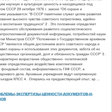
щим научную и культурную ценность и находящимся под
ом СССР 29 октября 1976 г. законе "Об охране и
 нем указывается: "В СССР памятники служат целям развития
ования высокого чувства советского патриотизма, идейно-
го воспитания трудящихся" 2 . Это положение определяет
мационного обслуживания развитого социалистического
 ретроспективной документной информации, потребностей науки
ветом Министров СССР "Положении о Государственном архивном
Р "являются общим достоянием всего советского народа и
вил охраны и использования этих документов, забота об их
щественных организаций, долг и обязанность граждан СССР" 3 .
 характерно возрастание общественно- политической
также определяющее воздействие комплектования
у, фондовый состав, информативность ГАФ СССР, а
й архивого дела. Архивные учреждения ведут напряженную
съездом КПСС 4 . Опираясь на предшествующий опыт, ар ...
view/ПРОБЛЕМЫ-ЭКСПЕРТИЗЫ-ЦЕННОСТИ-ДОКУМЕНТОВ-И-
ВОВ