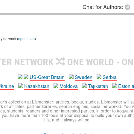
Chat for Authors:
ry network (
open map
)
TER NETWORK
ONE WORLD - ON
US-Great Britain
Sweden
Serbia
kraine
Kazakhstan
Moldova
Tajikistan
Estoni
r's collection at Libmonster: articles, books, studies. Libmonster will s
 of affiliates, partner libraries, search engines, social networks). You wi
ues, students, readers and other interested parties, in order to acquain
 you have more than 100 tools at your disposal to build your own author c
it is, and it always will be.