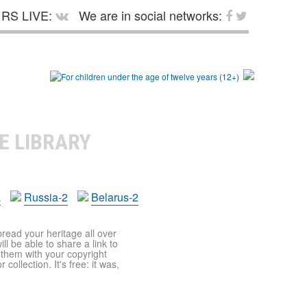
RS LIVE:
We are in social networks:
E LIBRARY
a
Russia-2
Belarus-2
pread your heritage all over
ll be able to share a link to
t them with your copyright
ollection. It's free: it was,