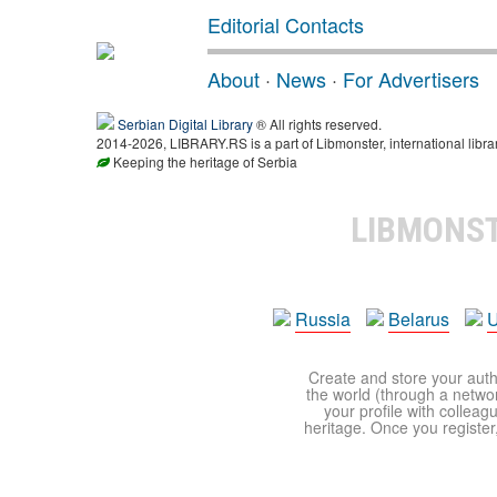
Editorial Contacts
About
·
News
·
For Advertisers
Serbian Digital Library
® All rights reserved.
2014-2026, LIBRARY.RS is a part of Libmonster, international libra
Keeping the heritage of Serbia
LIBMONS
Russia
Belarus
U
Create and store your autho
the world (through a network
your profile with colleag
heritage. Once you register,