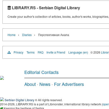
LIBRARY.RS - Serbian Digital Library
Create your author's collection of articles, books, author's works, biographies
›
›
Home
Diaries
Перспективная Анапа
Privacy
Terms
FAQ
Invite a Friend
Language (en)
© 2026
Librar
Editorial Contacts
About
·
News
·
For Advertisers
Serbian Digital Library
® All rights reserved.
2014-2026, LIBRARY.RS is a part of Libmonster, international library network (
ope
Keeping the heritage of Serbia