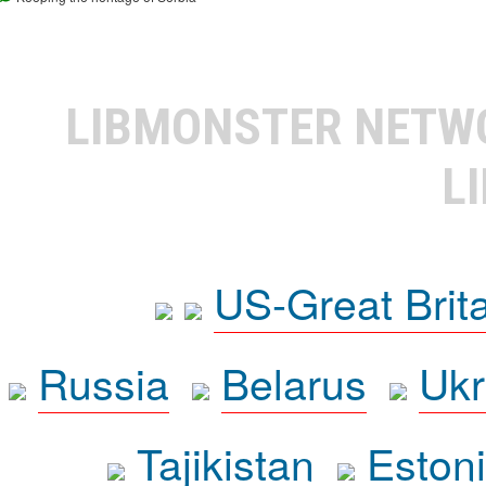
LIBMONSTER NET
L
US-Great Brit
Russia
Belarus
Ukr
Tajikistan
Eston