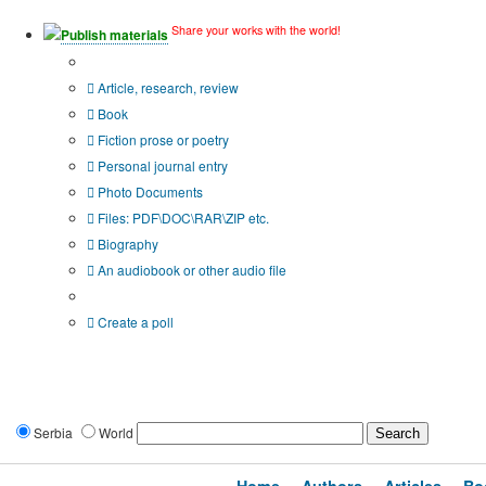
Share your works with the world!
Publish materials
Publication type?
Article, research, review
Book
Fiction prose or poetry
Personal journal entry
Photo Documents
Files: PDF\DOC\RAR\ZIP etc.
Biography
An audiobook or other audio file
Additional options:
Create a poll
Serbia
World