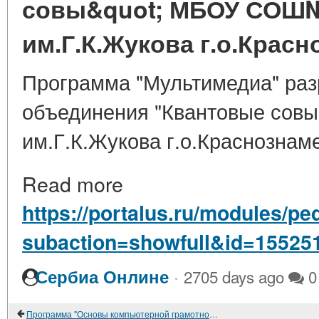
совы&quot; МБОУ СОШ
им.Г.К.Жукова г.о.Крас
Программа "Мультимедиа" раз
объединения "Квантовые со
им.Г.К.Жукова г.о.Краснознам
Read more
https://portalus.ru/modules/p
subaction=showfull&id=15525
·
Сербиа Онлине
2705 days ago
0
Программа "Основы компьютерной грамотности" детского объединения "Квантовые совы" МБОУ СОШ№4 с УИОП им.Г.К.Жукова г.о.Краснознаменск