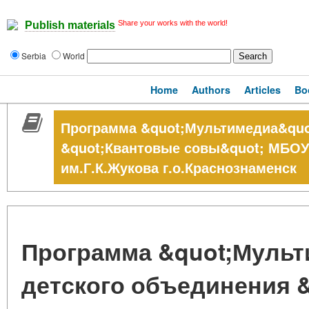
Share your works with the world!
Publish materials
Serbia
World
Home
Authors
Articles
Bo
Программа &quot;Мультимедиа&quo
&quot;Квантовые совы&quot; МБО
им.Г.К.Жукова г.о.Краснознаменск
Программа &quot;Мульт
детского объединения 