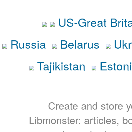
US-Great Brit
Russia
Belarus
Ukr
Tajikistan
Eston
Create and store yo
Libmonster: articles, b