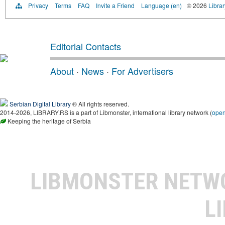
Privacy
Terms
FAQ
Invite a Friend
Language (en)
© 2026
Librar
Editorial Contacts
About
·
News
·
For Advertisers
Serbian Digital Library
® All rights reserved.
2014-2026, LIBRARY.RS is a part of Libmonster, international library network (
ope
Keeping the heritage of Serbia
LIBMONSTER NET
L