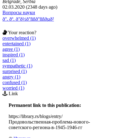
Belgrade, Serbia
02.03.2020 (2348 days ago)
Вопросы науки
ð°. ðº. ð°ð½ð°ññð°ññðµð²
Your reaction?
overwhelmed (1)
entertained (1)
agree (1)
inspired (1)
sad (1)
sympathetic (1)
surprised (1)
angry (1)
confused (1)
worried (1)
Link
Permanent link to this publication:
https://library.rs/blogs/entry/
Продовольственная-проблема-нового-
советского-региона-в-1945-1946-гг