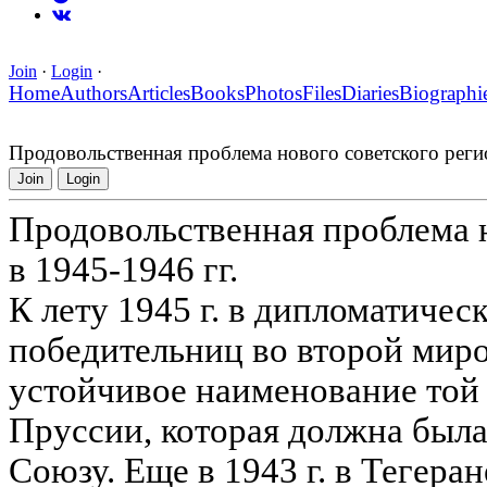
Join
·
Login
·
Home
Authors
Articles
Books
Photos
Files
Diaries
Biographi
Продовольственная проблема нового советского регио
Join
Login
Продовольственная проблема н
в 1945-1946 гг.
К лету 1945 г. в дипломатичес
победительниц во второй мир
устойчивое наименование той
Пруссии, которая должна была
Союзу. Еще в 1943 г. в Тегера