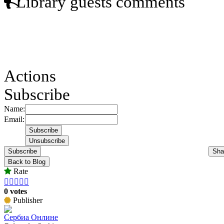
Library guests comments
Actions
Subscribe
Name:
Email:
Subscribe
Sha
Back to Blog
Rate





0 votes
Publisher
Сербиа Онлине