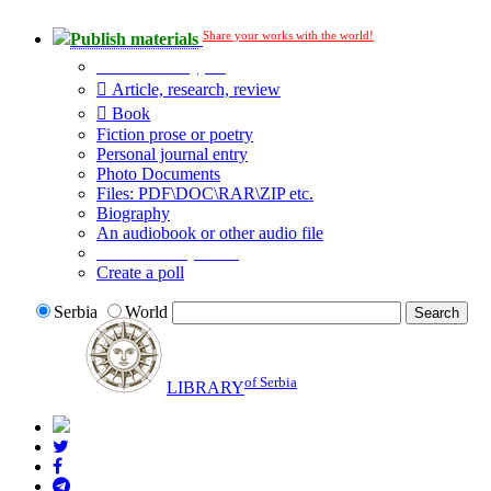
Share your works with the world!
Publish materials
Publication type?
Article, research, review
Book
Fiction prose or poetry
Personal journal entry
Photo Documents
Files: PDF\DOC\RAR\ZIP etc.
Biography
An audiobook or other audio file
Additional options:
Create a poll
Serbia
World
of Serbia
LIBRARY