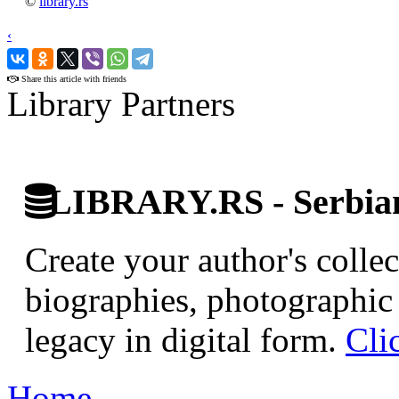
©
library.rs
‹
›
Share this article with friends
Library Partners
LIBRARY.RS - Serbian 
Create your author's collec
biographies, photographic 
legacy in digital form.
Cli
Home